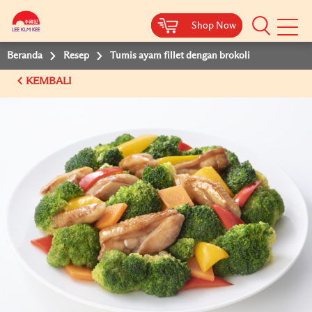
Shop Now
Shop Now
Beranda
Resep
Tumis ayam fillet dengan brokoli
KEMBALI