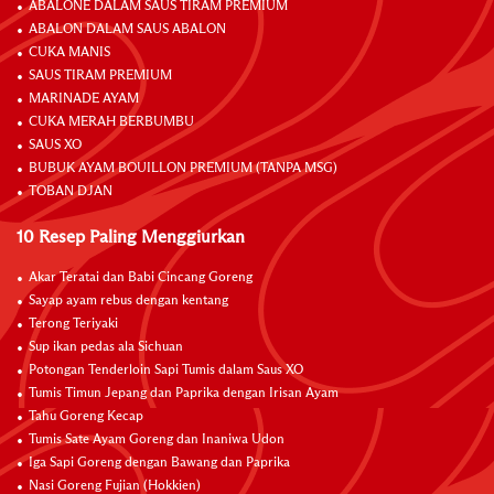
ABALONE DALAM SAUS TIRAM PREMIUM
ABALON DALAM SAUS ABALON
CUKA MANIS
SAUS TIRAM PREMIUM
MARINADE AYAM
CUKA MERAH BERBUMBU
SAUS XO
BUBUK AYAM BOUILLON PREMIUM (TANPA MSG)
TOBAN DJAN
10 Resep Paling Menggiurkan
Akar Teratai dan Babi Cincang Goreng
Sayap ayam rebus dengan kentang
Terong Teriyaki
Sup ikan pedas ala Sichuan
Potongan Tenderloin Sapi Tumis dalam Saus XO
Tumis Timun Jepang dan Paprika dengan Irisan Ayam
Tahu Goreng Kecap
Tumis Sate Ayam Goreng dan Inaniwa Udon
Iga Sapi Goreng dengan Bawang dan Paprika
Nasi Goreng Fujian (Hokkien)