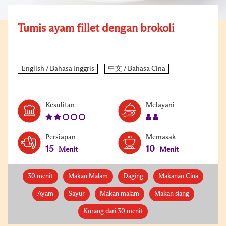
Tumis ayam fillet dengan brokoli
Level:
Serves:
Kesulitan
Melayani
2
2
Persiapan
Memasak
15
10
Menit
Menit
30 menit
Makan Malam
Daging
Makanan Cina
Ayam
Sayur
Makan malam
Makan siang
Kurang dari 30 menit