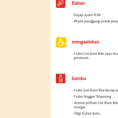
Bahan
Sayap ayam 8 bh
Wijen panggang untuk peny
mengasinkan
1 sdm Lee kum Kee saus ti
premium.
bumbu
1 sdm Lee Kum Kee kecap 
1 sdm Anggur Shaoxing
Aroma pilihan Lee Kum Ke
vinegar
30gr Gulan batu.