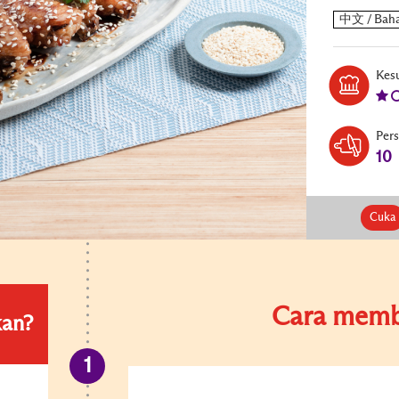
Kesu
Per
10
Cuka
Cara memb
kan?