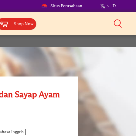
Situs Perusahaan
ID
Shop Now
dan Sayap Ayam