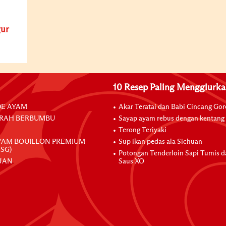
ur
10 Resep Paling Menggiurk
E AYAM
Akar Teratai dan Babi Cincang Go
RAH BERBUMBU
Sayap ayam rebus dengan kentang
Terong Teriyaki
YAM BOUILLON PREMIUM
Sup ikan pedas ala Sichuan
SG)
Potongan Tenderloin Sapi Tumis 
JAN
Saus XO