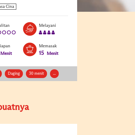
Level:
Serves:
litan
Melayani
1
4
siapan
Memasak
15
Menit
Menit
Daging
30 menit
...
uatnya