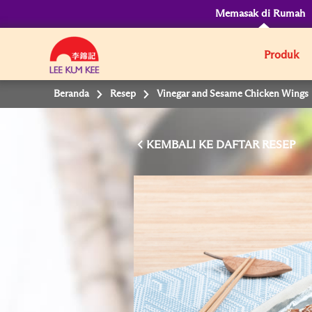
Memasak di Rumah
Produk
Beranda
Resep
Vinegar and Sesame Chicken Wings
KEMBALI