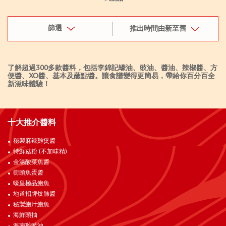
篩選
推出時間由新至舊
了解超過300多款醬料，包括李錦記蠔油、豉油、醬油、辣椒醬、方
便醬、XO醬、基本及蘸點醬。讓食譜變得更簡易，帶給你百分百全
新滋味體驗！
十大推介醬料
秘製麻辣雞煲醬
特鮮菇粉 (不加味精)
金湯酸菜魚醬
街頭魚蛋醬
蠔皇極品鮑魚
地道招牌炆腩醬
秘製鮑汁鮑魚
海鮮頭抽