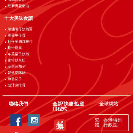
海南雞豉油
勁麻青花椒油
十大美味食譜
蠔油薯仔炆雞翼
香煎牛仔骨
柱侯羊腩炆枝竹
瑞士雞翼
冬菇栗子炆雞
家常炒米粉
蒜蓉蒸茄子
韓式部隊鍋
魚香茄子
豉汁蒸排骨
聯絡我們
全新「快趣煮」應
全球網站
用程式
繁
香港特別
體
行政區