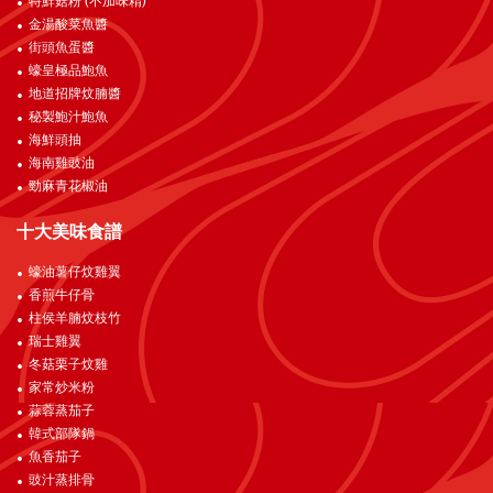
特鮮菇粉 (不加味精)
金湯酸菜魚醬
街頭魚蛋醬
蠔皇極品鮑魚
地道招牌炆腩醬
秘製鮑汁鮑魚
海鮮頭抽
海南雞豉油
勁麻青花椒油
十大美味食譜
蠔油薯仔炆雞翼
香煎牛仔骨
柱侯羊腩炆枝竹
瑞士雞翼
冬菇栗子炆雞
家常炒米粉
蒜蓉蒸茄子
韓式部隊鍋
魚香茄子
豉汁蒸排骨