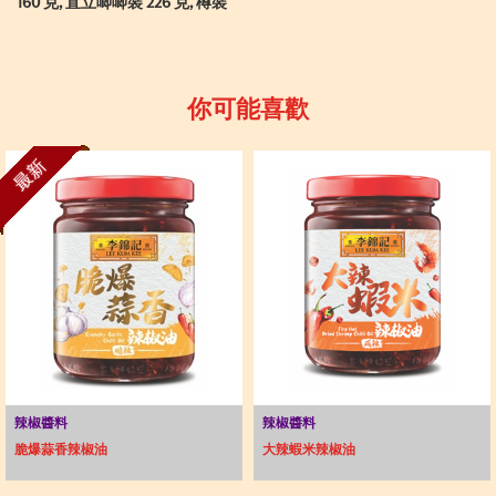
160 克, 直立唧唧裝 226 克, 樽裝
你可能喜歡
最新
辣椒醬料
辣椒醬料
脆爆蒜香辣椒油
大辣蝦米辣椒油