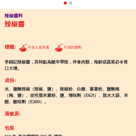
辣椒醬料
辣椒醬
標籤:
不加人造色素
不加防腐劑
李錦記辣椒醬，其特點為酸辛帶辣，伴食肉類，海鮮或蔬菜必令胃
口大增。
成份:
水、鹽醃辣椒（辣椒、鹽）、辣椒粉、白糖、蕃薯粉、鹽醃梅
（梅、鹽）、改性粟米澱粉、鹽、增味劑（E621）、脫水大蒜、米
醋、酸味劑（E260）。
過敏原:
包裝