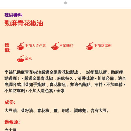
辣椒醬料
勁麻青花椒油
標
不加人造色素
不加味精
不加防腐劑
籤:
全素
李錦記勁麻青花椒油嚴選金陽青花椒製成，一試衝擊味蕾，勁麻痺
勁過癮！ • 嚴選金陽青花椒，麻味持久，清香味濃 • 川菜必備，適合
烹調各式川菜如手撕雞﹑青花椒魚，亦適合蘸點、涼拌 • 不加味精 •
不加防腐劑 • 不加人造色素 • 全素
成份:
大豆油、菜籽油、青花椒、薑、胡蒽、調味劑。含有大豆。
過敏原:
含大豆。