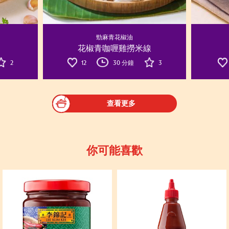
勁麻青花椒油
花椒青咖喱雞撈米線
2
12
30 分鐘
3
查看更多
你可能喜歡