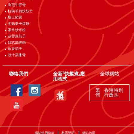
香煎牛仔骨
柱侯羊腩炆枝竹
瑞士雞翼
冬菇栗子炆雞
家常炒米粉
蒜蓉蒸茄子
韓式部隊鍋
魚香茄子
豉汁蒸排骨
聯絡我們
全新「快趣煮」應
全球網站
用程式
繁
香港特別
體
行政區
網站使用條款
私隱聲明
網站地圖