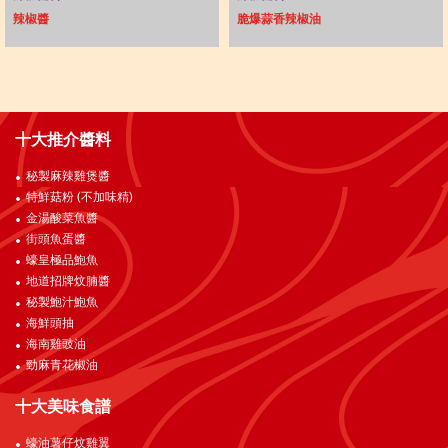
辣椒醬
脆爆蒜香辣椒油
十大推介醬料
秘製麻辣雞煲醬
特鮮菇粉 (不加味精)
金湯酸菜魚醬
街頭魚蛋醬
蠔皇極品鮑魚
地道招牌炆腩醬
秘製鮑汁鮑魚
海鮮頭抽
海南雞豉油
勁麻青花椒油
十大美味食譜
蠔油薯仔炆雞翼