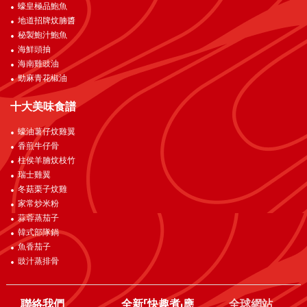
蠔皇極品鮑魚
地道招牌炆腩醬
秘製鮑汁鮑魚
海鮮頭抽
海南雞豉油
勁麻青花椒油
十大美味食譜
蠔油薯仔炆雞翼
香煎牛仔骨
柱侯羊腩炆枝竹
瑞士雞翼
冬菇栗子炆雞
家常炒米粉
蒜蓉蒸茄子
韓式部隊鍋
魚香茄子
豉汁蒸排骨
聯絡我們
全新「快趣煮」應
全球網站