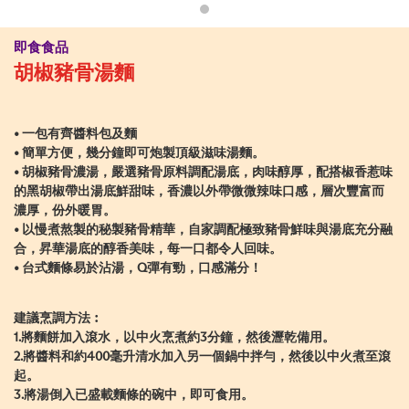
即食食品
胡椒豬骨湯麵
• 一包有齊醬料包及麵
• 簡單方便，幾分鐘即可炮製頂級滋味湯麵。
• 胡椒豬骨濃湯，嚴選豬骨原料調配湯底，肉味醇厚，配搭椒香惹味
的黑胡椒帶出湯底鮮甜味，香濃以外帶微微辣味口感，層次豐富而
濃厚，份外暖胃。
• 以慢煮熬製的秘製豬骨精華，自家調配極致豬骨鮮味與湯底充分融
合，昇華湯底的醇香美味，每一口都令人回味。
• 台式麵條易於沾湯，Q彈有勁，口感滿分！
建議烹調方法︰
1.將麵餅加入滾水，以中火烹煮約3分鐘，然後瀝乾備用。
2.將醬料和約400毫升清水加入另一個鍋中拌勻，然後以中火煮至滾
起。
3.將湯倒入已盛載麵條的碗中，即可食用。