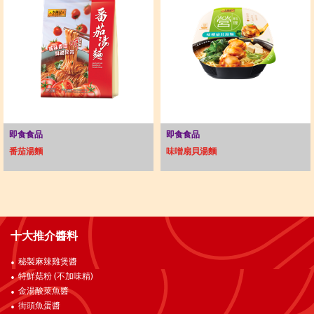
即食食品
即食食品
番茄湯麵
味噌扇貝湯麵
十大推介醬料
秘製麻辣雞煲醬
特鮮菇粉 (不加味精)
金湯酸菜魚醬
街頭魚蛋醬