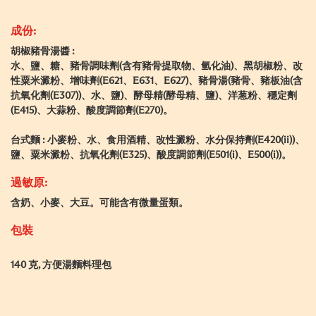
成份:
胡椒豬骨湯醬 :
水、鹽、糖、豬骨調味劑(含有豬骨提取物、氫化油)、黑胡椒粉、改
性粟米澱粉、增味劑(E621、E631、E627)、豬骨湯(豬骨、豬板油(含
抗氧化劑(E307))、水、鹽)、酵母精(酵母精、鹽)、洋葱粉、穩定劑
(E415)、大蒜粉、酸度調節劑(E270)。
台式麵 : 小麥粉、水、食用酒精、改性澱粉、水分保持劑(E420(ii))、
鹽、粟米澱粉、抗氧化劑(E325)、酸度調節劑(E501(i)、E500(i))。
過敏原:
含奶、小麥、大豆。可能含有微量蛋類。
包裝
140 克, 方便湯麵料理包