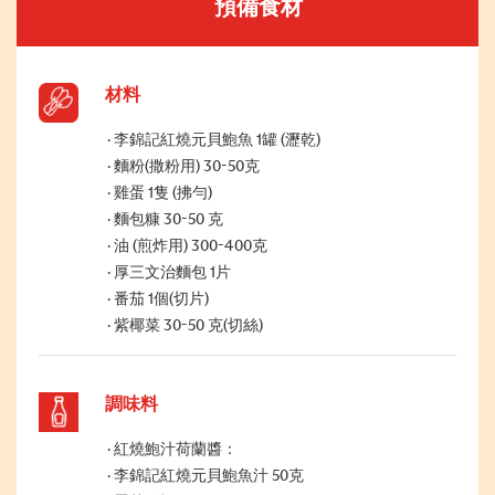
預備食材
材料
李錦記紅燒元貝鮑魚 1罐 (瀝乾)
麵粉(撒粉用) 30-50克
雞蛋 1隻 (拂勻)
麵包糠 30-50 克
油 (煎炸用) 300-400克
厚三文治麵包 1片
番茄 1個(切片)
紫椰菜 30-50 克(切絲)
調味料
紅燒鮑汁荷蘭醬：
李錦記紅燒元貝鮑魚汁 50克