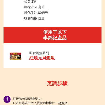
蛋黃 2隻
檸檬汁 20毫升
融化牛油 80毫升
鹽和胡椒 適量
使用了以下
李錦記產品
即食鮑魚系列
紅燒元貝鮑魚
烹調步驟
紅燒鮑魚荷蘭醬做法：
1.
於耐熱碗中放入蛋黃和
檸檬汁一起攪拌。