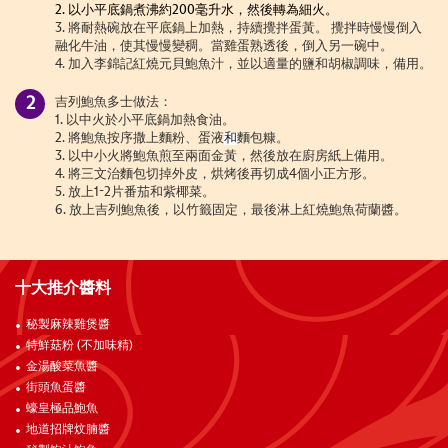
2.
以小平底鍋煮沸約
200
毫升水，然後轉為細火。
3. 將耐熱碗放在平底鍋上加熱，持續攪拌蛋黃。 攪拌時慢慢倒入
融化牛油，使其慢慢變稠。當雞蛋熟透後，倒入另一碗中。
4.
加入李錦記紅燒元貝鮑魚汁，並以適量的鹽和胡椒調味，備用。
吉列鮑魚多士做法：
1.
以中火於小平底鍋加熱食油。
2.
將鮑魚按序撒上麵粉、蛋液
和
麵包糠。
3.
以中小火將鮑魚煎至兩面金黃，然後放在廚房紙上備用。
4. 將三文治麵包切掉外皮，烘烤後再切成4個小正方形。
5. 放上1-2片番茄和紫椰菜。
6. 放上吉列鮑魚後，以竹籤固定，最後淋上紅燒鮑魚荷蘭醬。
十大推介醬料
秘製麻辣雞煲醬
特鮮菇粉 (不加味精)
金湯酸菜魚醬
街頭魚蛋醬
蠔皇極品鮑魚
地道招牌炆腩醬