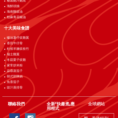
秘製鮑汁鮑魚
海鮮頭抽
海南雞豉油
勁麻青花椒油
十大美味食譜
蠔油薯仔炆雞翼
香煎牛仔骨
柱侯羊腩炆枝竹
瑞士雞翼
冬菇栗子炆雞
家常炒米粉
蒜蓉蒸茄子
韓式部隊鍋
魚香茄子
豉汁蒸排骨
聯絡我們
全新「快趣煮」應
全球網站
用程式