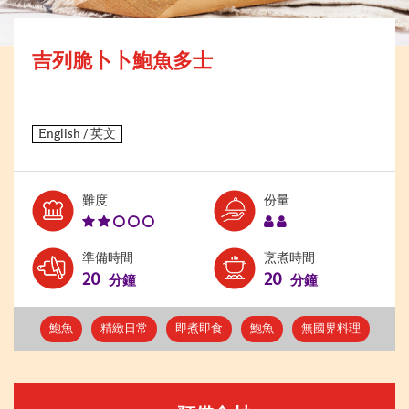
吉列脆卜卜鮑魚多士
Level:
Serves:
難度
份量
2
2
準備時間
烹煮時間
20
20
分鐘
分鐘
鮑魚
精緻日常
即煮即食
鮑魚
無國界料理