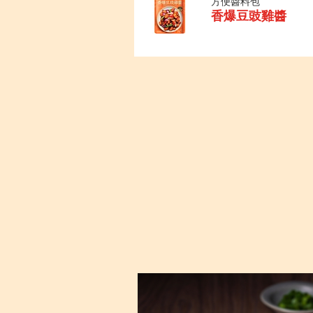
方便醬料包
香爆豆豉雞醬