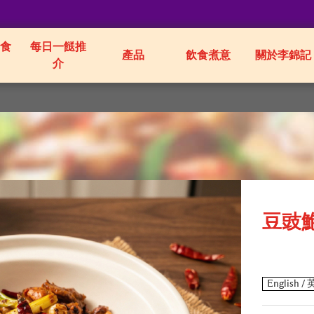
食
每日一餸推
產品
飲食煮意
關於李錦記
介
豆豉