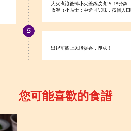
大火煮滾後轉小火蓋鍋炆煮15–18分
收濃（小貼士：中途可試味，按個人口
出鍋前撒上蔥段提香，即成！
您可能喜歡的食譜