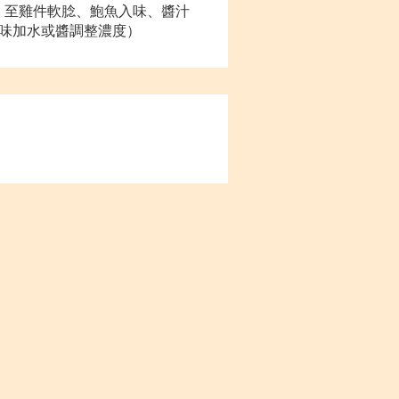
鐘，至雞件軟腍、鮑魚入味、醬汁
味加水或醬調整濃度）