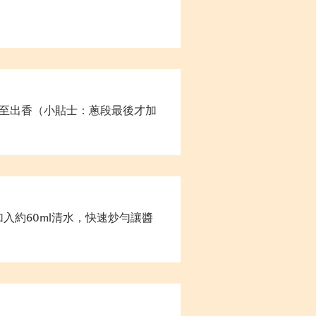
至出香（小貼士：蔥段最後才加
加入約60ml清水，快速炒勻讓醬