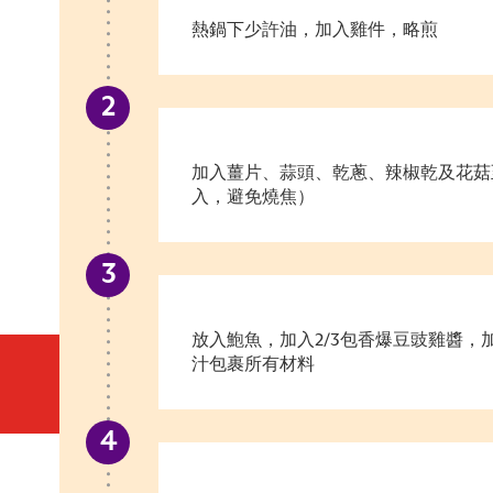
熱鍋下少許油，加入雞件，略煎
加入薑片、蒜頭、乾蔥、辣椒乾及花菇
入，避免燒焦）
放入鮑魚，加入2/3包香爆豆豉雞醬，
汁包裹所有材料