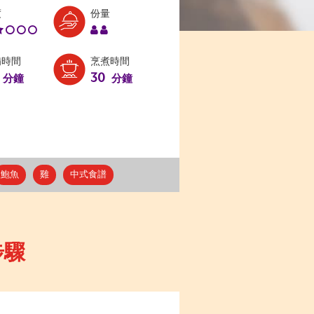
Level:
Serves:
度
份量
2
2
備時間
烹煮時間
30
分鐘
分鐘
鮑魚
雞
中式食譜
步驟