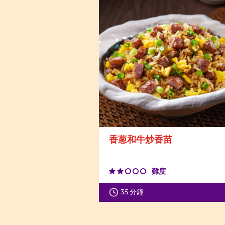
香葱和牛炒香苗
難度
35 分鐘