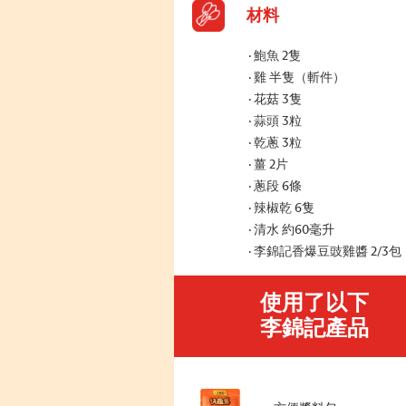
材料
鮑魚 2隻
雞 半隻（斬件）
花菇 3隻
蒜頭 3粒
乾蔥 3粒
薑 2片
蔥段 6條
辣椒乾 6隻
清水 約60毫升
李錦記香爆豆豉雞醬 2/3包
使用了以下
李錦記產品