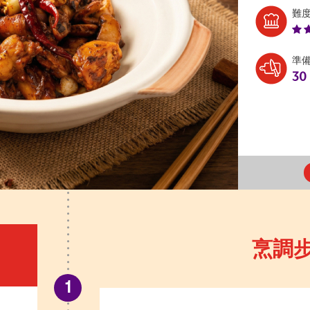
難
準
30
烹調