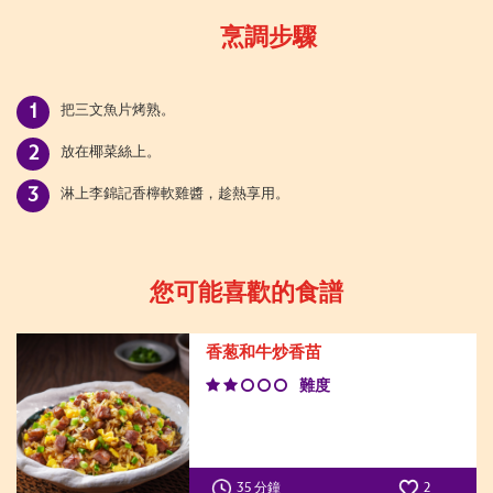
烹調步驟
把三文魚片烤熟。
放在椰菜絲上。
淋上李錦記香檸軟雞醬，趁熱享用。
您可能喜歡的食譜
香葱和牛炒香苗
難度
35 分鐘
2