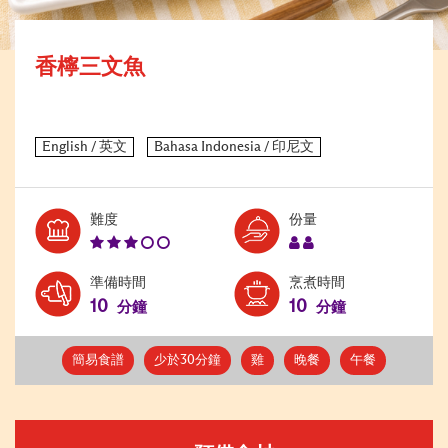
香檸三文魚
Level:
Serves:
難度
份量
3
2
準備時間
烹煮時間
10
10
分鐘
分鐘
簡易食譜
少於30分鐘
雞
晚餐
午餐