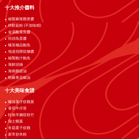
十大推介醬料
秘製麻辣雞煲醬
特鮮菇粉 (不加味精)
金湯酸菜魚醬
街頭魚蛋醬
蠔皇極品鮑魚
地道招牌炆腩醬
秘製鮑汁鮑魚
海鮮頭抽
海南雞豉油
勁麻青花椒油
十大美味食譜
蠔油薯仔炆雞翼
香煎牛仔骨
柱侯羊腩炆枝竹
瑞士雞翼
冬菇栗子炆雞
家常炒米粉