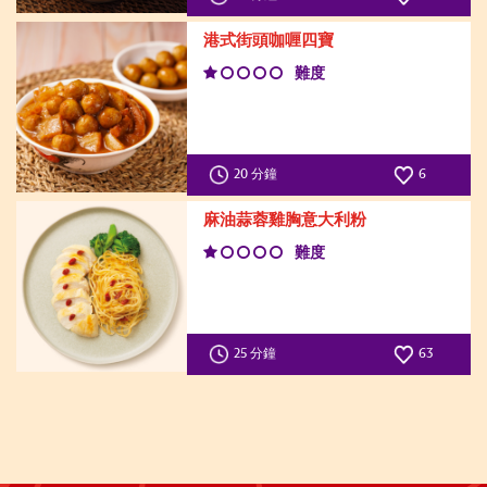
港式街頭咖喱四寶
難度
20 分鐘
6
麻油蒜蓉雞胸意大利粉
難度
25 分鐘
63