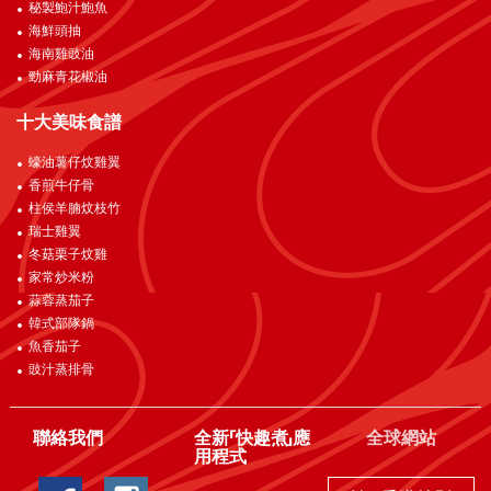
秘製鮑汁鮑魚
海鮮頭抽
海南雞豉油
勁麻青花椒油
十大美味食譜
蠔油薯仔炆雞翼
香煎牛仔骨
柱侯羊腩炆枝竹
瑞士雞翼
冬菇栗子炆雞
家常炒米粉
蒜蓉蒸茄子
韓式部隊鍋
魚香茄子
豉汁蒸排骨
聯絡我們
全新「快趣煮」應
全球網站
用程式