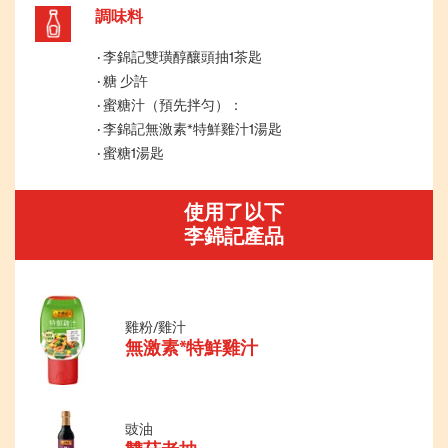
調味料
李錦記雙璜醇釀頭抽1茶匙
糖 少許
蜜糖汁（預先拌匀）：
李錦記無激素*特鮮雞汁1湯匙
蜜糖1湯匙
使用了以下
李錦記產品
雞粉/雞汁
無激素*特鮮雞汁
豉油