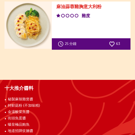
麻油蒜蓉雞胸意大利粉
難度
25 分鐘
63
十大推介醬料
秘製麻辣雞煲醬
特鮮菇粉 (不加味精)
金湯酸菜魚醬
街頭魚蛋醬
蠔皇極品鮑魚
地道招牌炆腩醬