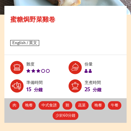
蜜糖焗野菜雞卷
Level:
Serves:
難度
份量
3
2
準備時間
烹煮時間
15
25
分鐘
分鐘
肉
晚餐
中式食譜
雞
蔬菜
晚餐
午餐
少於60分鐘