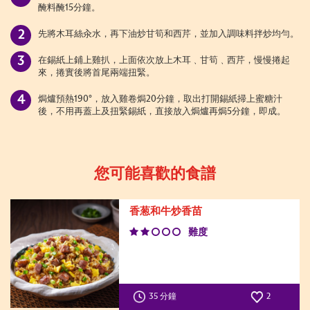
醃料醃
15
分鐘。
先將木耳絲汆水，再下油炒甘筍和西芹，並加入調味料拌炒均勻。
在錫紙上鋪上雞扒，上面依次放上木耳﹑甘筍﹑西芹，慢慢捲起
來，捲實後將首尾兩端扭緊。
焗爐預熱
190°
，放入雞卷焗
20
分鐘，取出打開錫紙掃上蜜糖汁
後，不用再蓋上及扭緊錫紙，直接放入焗爐再焗
5
分鐘，即成。
您可能喜歡的食譜
香葱和牛炒香苗
難度
35 分鐘
2