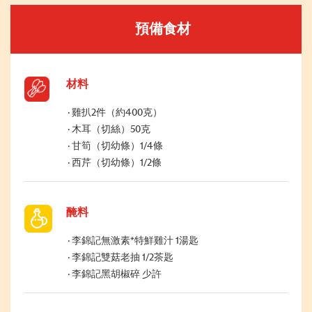
預備食材
材料
雞扒2件（約400克）
木耳（切絲）50克
甘筍（切幼條）1/4條
西芹（切幼條）1/2條
醃料
李錦記無激素*特鮮雞汁 1湯匙
李錦記雙菇老抽 1/2茶匙
李錦記黑胡椒碎 少許