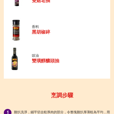
雙菇老抽
香料
黑胡椒碎
豉油
雙璜醇釀頭抽
烹調步驟
雞扒洗淨，鋪平切去較厚肉的部分，令整塊雞扒厚薄較為平均，用