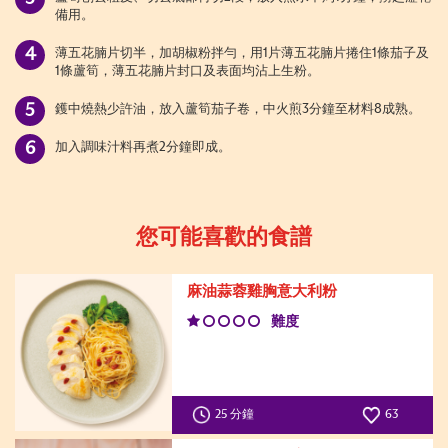
備用。
薄五花腩片切半，加胡椒粉拌勻，用1片薄五花腩片捲住1條茄子及
1條蘆筍，薄五花腩片封口及表面均沾上生粉。
鑊中燒熱少許油，放入蘆筍茄子卷，中火煎3分鐘至材料8成熟。
加入調味汁料再煮2分鐘即成。
您可能喜歡的食譜
麻油蒜蓉雞胸意大利粉
難度
25 分鐘
63