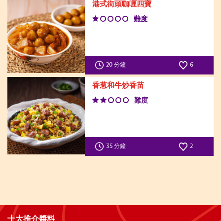
港式街頭咖喱四寶
難度
20 分鐘
6
香葱和牛炒香苗
難度
35 分鐘
2
十大推介醬料