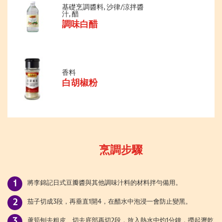
基礎烹調醬料, 沙律/涼拌醬
汁, 醋
調味白醋
香料
白胡椒粉
烹調步驟
將李錦記日式豆瓣醬與其他調味汁料的材料拌勻備用。
茄子切成3段，再垂直1開4，在醋水中泡浸一會防止變黑。
蘆筍刨去粗皮、切去底部再切2段，放入熱水中灼1分鐘，撈起瀝乾