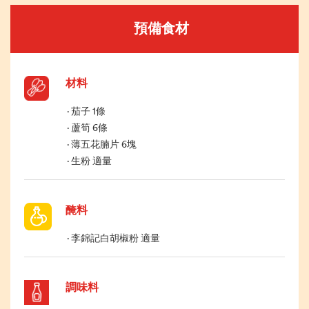
預備食材
材料
茄子 1條
蘆筍 6條
薄五花腩片 6塊
生粉 適量
醃料
李錦記白胡椒粉 適量
調味料