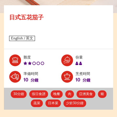
日式五花茄子
Level:
Serves:
難度
份量
2
2
準備時間
烹煮時間
10
10
分鐘
分鐘
30分鐘
假日食譜
晚餐
肉
亞洲美食
豬
蔬菜
日本菜
少於30分鐘