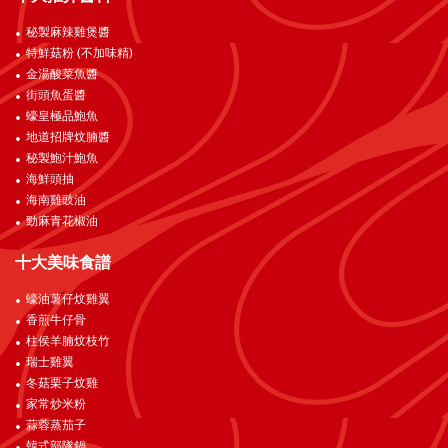
秘製麻辣雞煲醬
特鮮菇粉 (不加味精)
金湯酸菜魚醬
街頭魚蛋醬
蠔皇極品鮑魚
地道招牌炆腩醬
秘製鮑汁鮑魚
海鮮頭抽
海南雞豉油
勁麻青花椒油
十大美味食譜
蠔油薯仔炆雞翼
香煎牛仔骨
柱侯羊腩炆枝竹
瑞士雞翼
冬菇栗子炆雞
家常炒米粉
蒜蓉蒸茄子
韓式部隊鍋