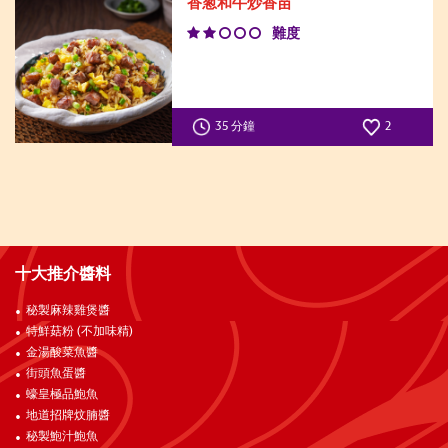
香葱和牛炒香苗
難度
35 分鐘
2
十大推介醬料
秘製麻辣雞煲醬
特鮮菇粉 (不加味精)
金湯酸菜魚醬
街頭魚蛋醬
蠔皇極品鮑魚
地道招牌炆腩醬
秘製鮑汁鮑魚