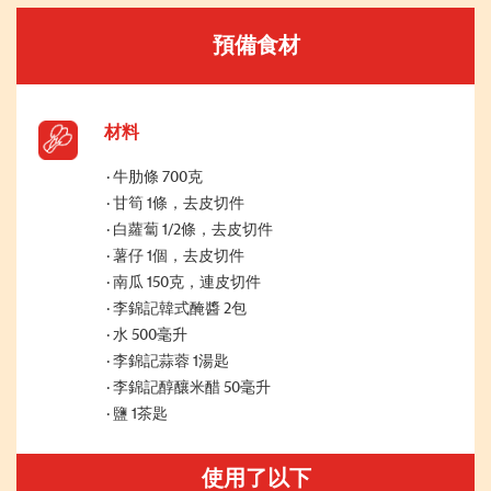
預備食材
材料
牛肋條 700克
甘筍 1條，去皮切件
白蘿蔔 1/2條，去皮切件
薯仔 1個，去皮切件
南瓜 150克，連皮切件
李錦記韓式醃醬 2包
水 500毫升
李錦記蒜蓉 1湯匙
李錦記醇釀米醋 50毫升
鹽 1茶匙
使用了以下