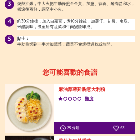
燒熱油鑊，中大火把牛肋條煎至金黃。加鹽、蒜蓉、醃肉醬和水，
煮滾後蓋好，調至中小火。
約30分鐘後，加入白蘿蔔，煮10分鐘後，加薯仔、甘筍、南瓜、
米醋調味，煮至所有蔬菜和牛肉變腍即成。
貼士：
牛肋條燜到一半才加蔬菜，蔬菜不會燜得過腍或散開。
您可能喜歡的食譜
麻油蒜蓉雞胸意大利粉
難度
25 分鐘
63