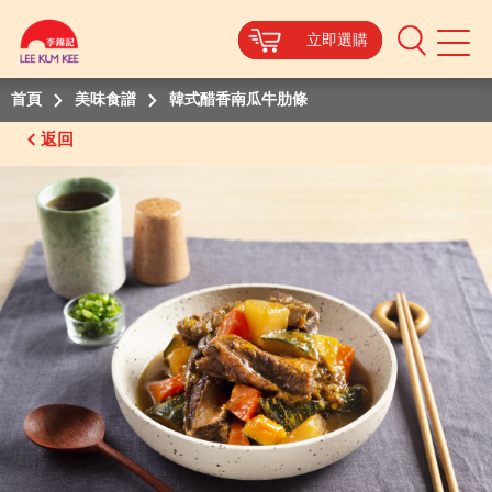
立即選購
立即選購
立即選購
立即選購
Mobile
Menu
首頁
美味食譜
韓式醋香南瓜牛肋條
返回