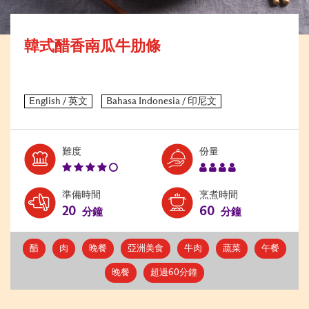
韓式醋香南瓜牛肋條
Level:
Serves:
難度
份量
4
4
準備時間
烹煮時間
20
60
分鐘
分鐘
醋
肉
晚餐
亞洲美食
牛肉
蔬菜
午餐
晚餐
超過60分鐘