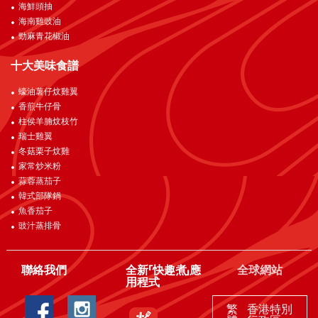
海鮮頭抽
海南雞豉油
勁麻青花椒油
十大美味食譜
蠔油薯仔炆雞翼
香煎牛仔骨
柱侯羊腩炆枝竹
瑞士雞翼
冬菇栗子炆雞
家常炒米粉
蒜蓉蒸茄子
韓式部隊鍋
魚香茄子
豉汁蒸排骨
聯絡我們
全新「快趣煮」應
全球網站
用程式
繁
香港特別