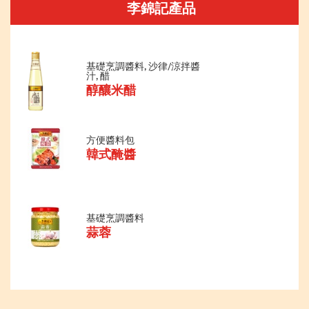
李錦記產品
基礎烹調醬料, 沙律/涼拌醬
汁, 醋
醇釀米醋
方便醬料包
韓式醃醬
基礎烹調醬料
蒜蓉