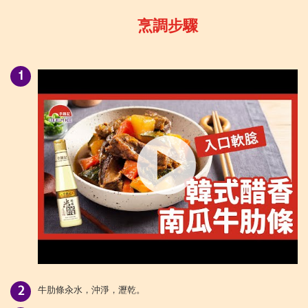
烹調步驟
牛肋條汆水，沖淨，瀝乾。