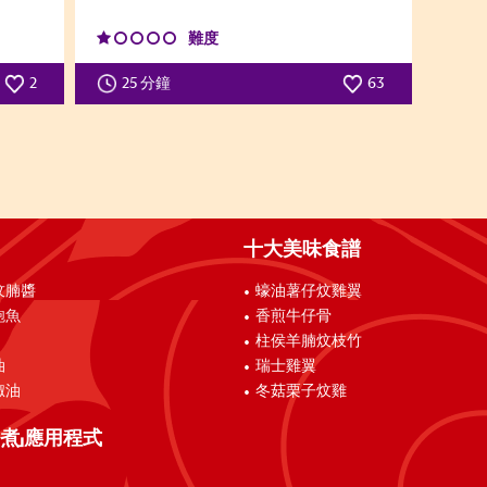
難度
2
25 分鐘
63
十大美味食譜
炆腩醬
蠔油薯仔炆雞翼
鮑魚
香煎牛仔骨
柱侯羊腩炆枝竹
油
瑞士雞翼
椒油
冬菇栗子炆雞
煮」應用程式