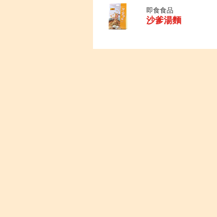
即食食品
沙爹湯麵