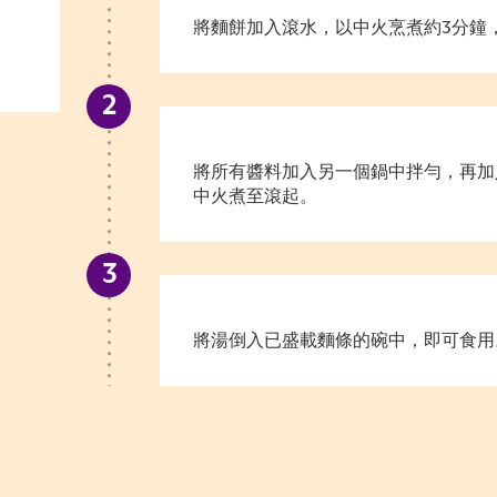
將麵餅加入滾水，以中火烹煮約3分鐘
將所有醬料加入另一個鍋中拌勻，再加
中火煮至滾起。
將湯倒入已盛載麵條的碗中，即可食用