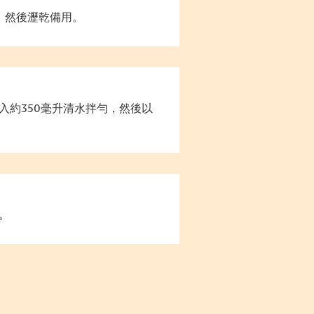
，然後瀝乾備用。
入約350毫升清水拌勻，然後以
。