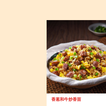
香葱和牛炒香苗