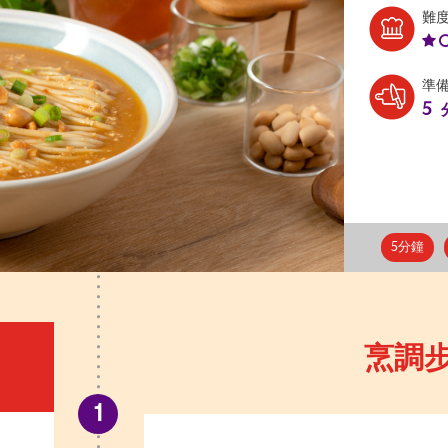
難
準
5
5分鐘
烹調