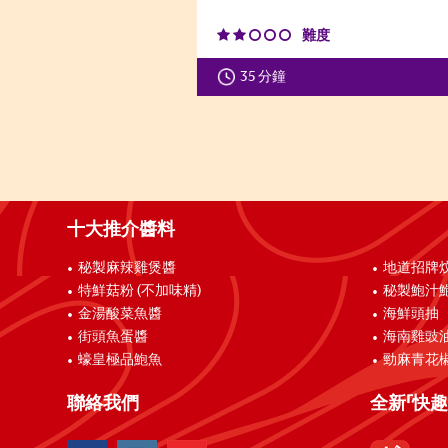
難度
35 分鐘
十大推介醬料
秘製麻辣雞煲醬
地道招牌
特鮮菇粉 (不加味精)
秘製鮑汁
金湯酸菜魚醬
海鮮頭抽
街頭魚蛋醬
海南雞豉
蠔皇極品鮑魚
勁麻青花
聯絡我們
全新「快趣