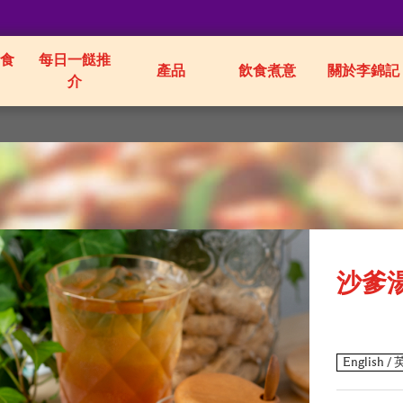
食
每日一餸推
產品
飲食煮意
關於李錦記
介
沙爹