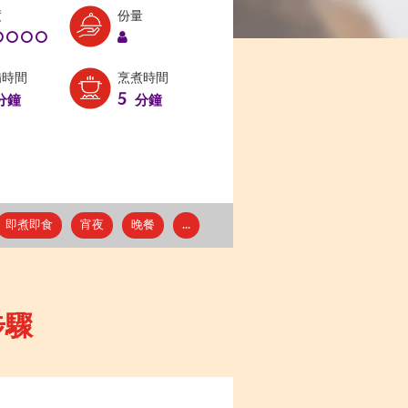
Level:
Serves:
度
份量
1
1
備時間
烹煮時間
5
分鐘
分鐘
即煮即食
宵夜
晚餐
...
步驟