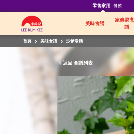
零售家用
餐飲
家傭易煮
美味食譜
譜
首頁
美味食譜
沙爹湯麵
返回