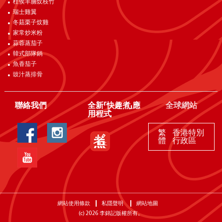
柱侯羊腩炆枝竹
瑞士雞翼
冬菇栗子炆雞
家常炒米粉
蒜蓉蒸茄子
韓式部隊鍋
魚香茄子
豉汁蒸排骨
聯絡我們
全新「快趣煮」應
全球網站
用程式
繁
香港特別
體
行政區
網站使用條款
私隱聲明
網站地圖
(c)
2026
李錦記版權所有。