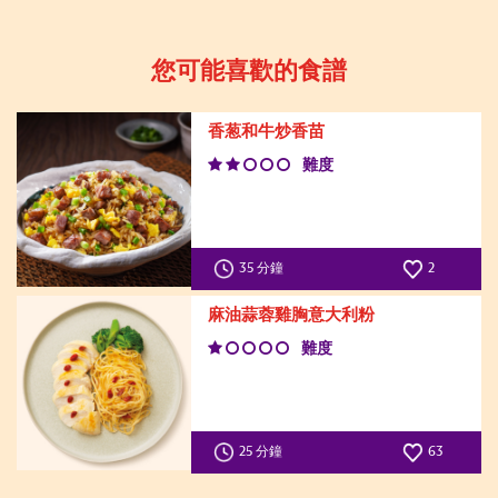
您可能喜歡的食譜
香葱和牛炒香苗
難度
35 分鐘
2
麻油蒜蓉雞胸意大利粉
難度
25 分鐘
63