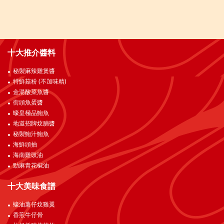
十大推介醬料
秘製麻辣雞煲醬
特鮮菇粉 (不加味精)
金湯酸菜魚醬
街頭魚蛋醬
蠔皇極品鮑魚
地道招牌炆腩醬
秘製鮑汁鮑魚
海鮮頭抽
海南雞豉油
勁麻青花椒油
十大美味食譜
蠔油薯仔炆雞翼
香煎牛仔骨