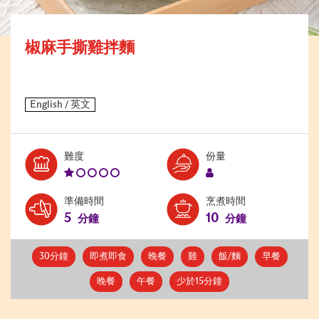
椒麻手撕雞拌麵
Level:
Serves:
難度
份量
1
1
準備時間
烹煮時間
5
10
分鐘
分鐘
30分鐘
即煮即食
晚餐
雞
飯/麵
早餐
晚餐
午餐
少於15分鐘