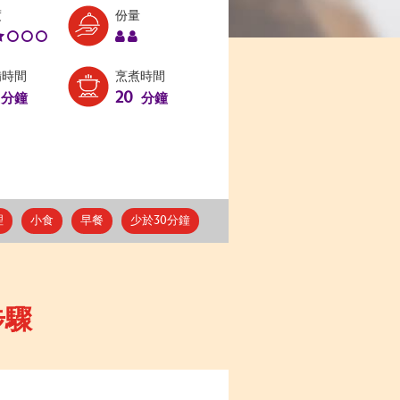
Level:
Serves:
度
份量
2
2
備時間
烹煮時間
20
分鐘
分鐘
理
小食
早餐
少於30分鐘
步驟