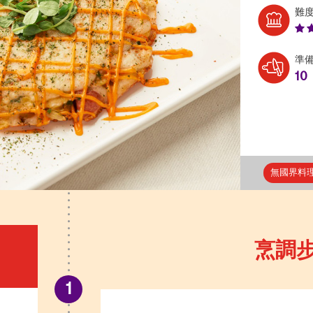
難
準
10
無國界料
烹調