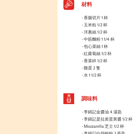
材料
香腸切片 1 杯
玉米粒 1/2 杯
洋蔥絲 1/2 杯
中筋麵粉 1 1/4 杯
包心菜絲 1 杯
紅蘿蔔絲 1/2 杯
香菜碎 1/2 杯
雞蛋 2 隻
水 1 1/2 杯
調味料
李錦記金醬油 4 湯匙
李錦記是拉差蛋黃醬 1/2 杯
Mozzarella 芝士 1/2 杯
李錦記白胡椒粉 2 茶匙