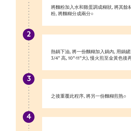
將麵粉加入水和雞蛋調成糊狀, 將其餘
粉, 將麵糊分成兩分○
熱鍋下油, 將一份麵糊加入鍋內, 用鍋
3/4” 高, 10”-11”大), 慢火煎至金
之後重覆此程序, 將另一份麵糊煎熟○