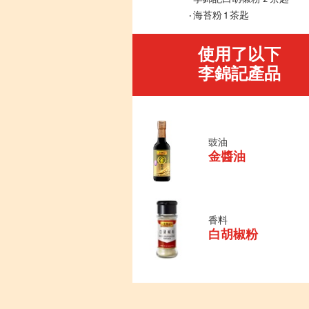
海苔粉 1 茶匙
使用了以下
李錦記產品
豉油
金醬油
香料
白胡椒粉