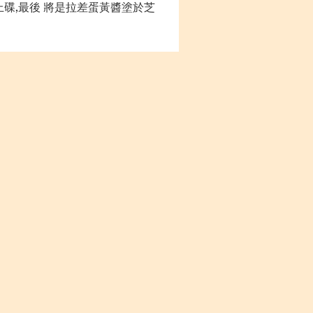
碟,最後 將
是拉差蛋黃醬
塗於芝