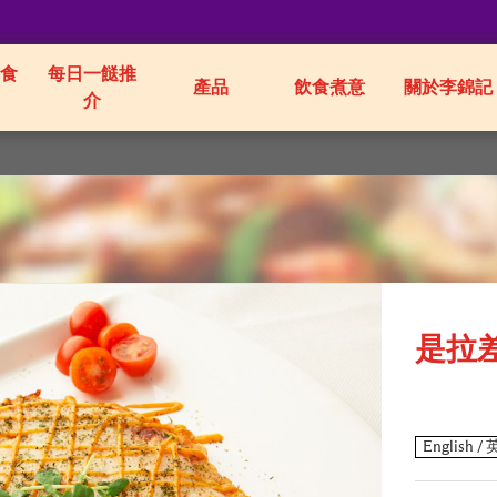
食
每日一餸推
產品
飲食煮意
關於李錦記
介
是拉