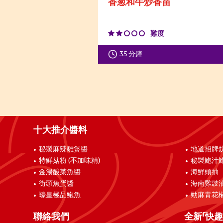
香葱和牛炒香苗
難度
35 分鐘
十大推介醬料
秘製麻辣雞煲醬
地道招牌
特鮮菇粉 (不加味精)
秘製鮑汁
金湯酸菜魚醬
海鮮頭抽
街頭魚蛋醬
海南雞豉
蠔皇極品鮑魚
勁麻青花
聯絡我們
全新「快趣