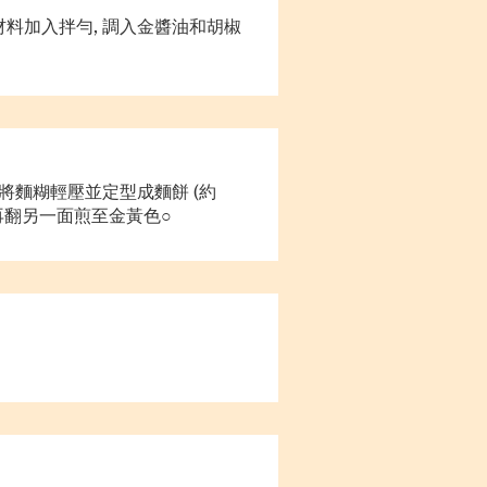
材料加入拌勻, 調入金醬油和胡椒
鏟將麵糊輕壓並定型成麵餅 (約
黃色後再翻另一面煎至金黃色○