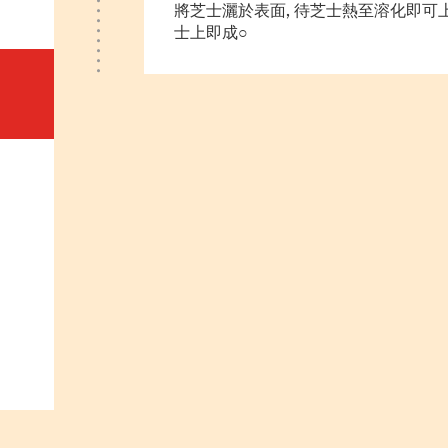
將芝士灑於表面, 待芝士熱至溶化即可上
士上即成○