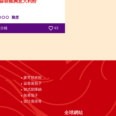
蒜蓉雞胸意大利粉
難度
5 分鐘
63
家常炒米粉
蒜蓉蒸茄子
韓式部隊鍋
魚香茄子
豉汁蒸排骨
全球網站