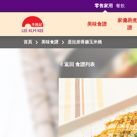
零售家用
餐飲
家傭易煮
美味食譜
譜
首頁
美味食譜
是拉差香腸玉米燒
返回