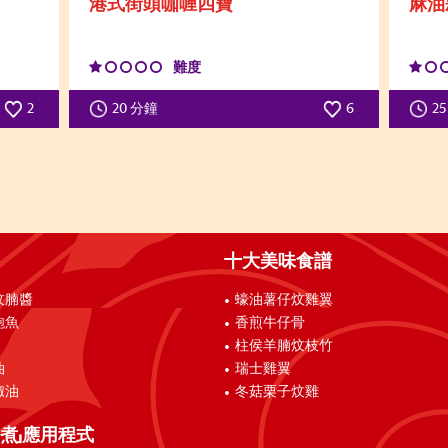
港式街頭咖喱四寶
麻油
難度
2
20 分鐘
6
2
十大美味食譜
炆腩醬
蠔油薯仔炆雞翼
鮑魚
香煎牛仔骨
柱侯羊腩炆枝竹
油
瑞士雞翼
椒油
冬菇栗子炆雞
煮」應用程式