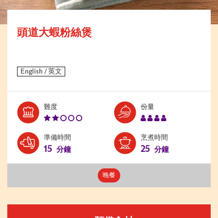
頭道大蝦粉絲煲
Level:
Serves:
難度
份量
2
4
準備時間
烹煮時間
15
25
分鐘
分鐘
晚餐