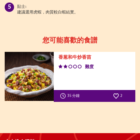
貼士:
建議選用虎蝦，肉質較白蝦結實。
您可能喜歡的食譜
香葱和牛炒香苗
難度
35 分鐘
2