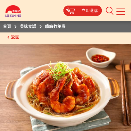
立即選購
立即選購
立即選購
立即選購
Mobile
Menu
首頁
美味食譜
繽紛竹笙卷
返回