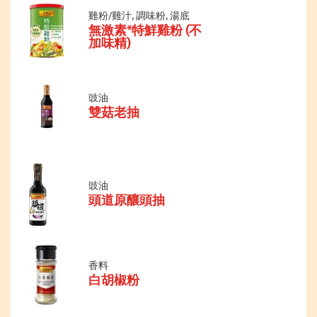
雞粉/雞汁, 調味粉, 湯底
無激素*特鮮雞粉 (不
加味精)
豉油
雙菇老抽
豉油
頭道原釀頭抽
香料
白胡椒粉