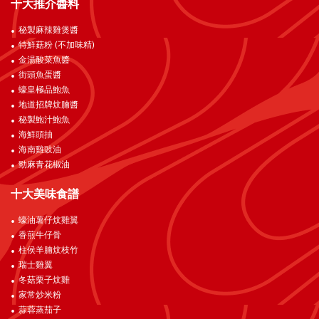
十大推介醬料
秘製麻辣雞煲醬
特鮮菇粉 (不加味精)
金湯酸菜魚醬
街頭魚蛋醬
蠔皇極品鮑魚
地道招牌炆腩醬
秘製鮑汁鮑魚
海鮮頭抽
海南雞豉油
勁麻青花椒油
十大美味食譜
蠔油薯仔炆雞翼
香煎牛仔骨
柱侯羊腩炆枝竹
瑞士雞翼
冬菇栗子炆雞
家常炒米粉
蒜蓉蒸茄子