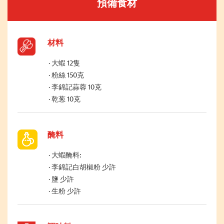
預備食材
材料
大蝦 12隻
粉絲 150克
李錦記蒜蓉 10克
乾葱 10克
醃料
大蝦醃料:
李錦記白胡椒粉 少許
鹽 少許
生粉 少許