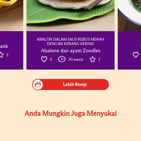
ABALON DALAM SAUS REBUS MERAH
DENGAN KERANG KERING
ank
Abalone dan ayam Zoodles
3
0
30 menit
2
Lebih Resep
Anda Mungkin Juga Menyukai