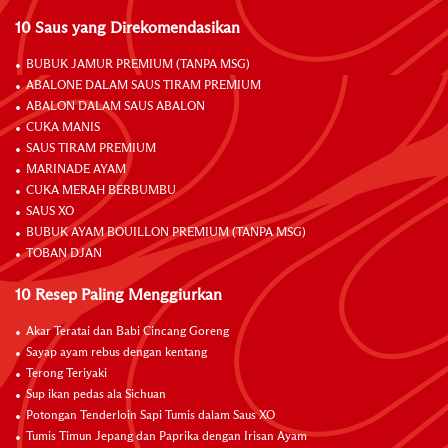
10 Saus yang Direkomendasikan
BUBUK JAMUR PREMIUM (TANPA MSG)
ABALONE DALAM SAUS TIRAM PREMIUM
ABALON DALAM SAUS ABALON
CUKA MANIS
SAUS TIRAM PREMIUM
MARINADE AYAM
CUKA MERAH BERBUMBU
SAUS XO
BUBUK AYAM BOUILLON PREMIUM (TANPA MSG)
TOBAN DJAN
10 Resep Paling Menggiurkan
Akar Teratai dan Babi Cincang Goreng
Sayap ayam rebus dengan kentang
Terong Teriyaki
Sup ikan pedas ala Sichuan
Potongan Tenderloin Sapi Tumis dalam Saus XO
Tumis Timun Jepang dan Paprika dengan Irisan Ayam