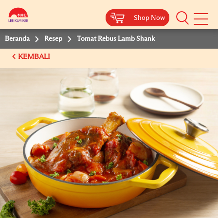
Shop Now
Shop Now
Beranda
Resep
Tomat Rebus Lamb Shank
KEMBALI