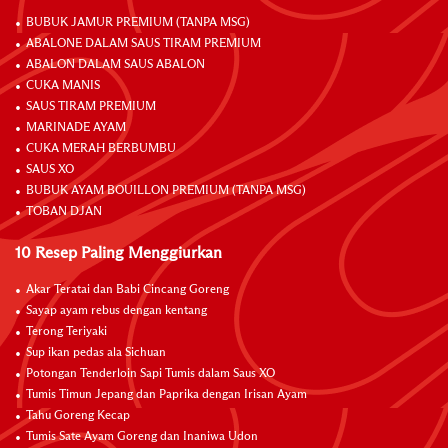
BUBUK JAMUR PREMIUM (TANPA MSG)
ABALONE DALAM SAUS TIRAM PREMIUM
ABALON DALAM SAUS ABALON
CUKA MANIS
SAUS TIRAM PREMIUM
MARINADE AYAM
CUKA MERAH BERBUMBU
SAUS XO
BUBUK AYAM BOUILLON PREMIUM (TANPA MSG)
TOBAN DJAN
10 Resep Paling Menggiurkan
Akar Teratai dan Babi Cincang Goreng
Sayap ayam rebus dengan kentang
Terong Teriyaki
Sup ikan pedas ala Sichuan
Potongan Tenderloin Sapi Tumis dalam Saus XO
Tumis Timun Jepang dan Paprika dengan Irisan Ayam
Tahu Goreng Kecap
Tumis Sate Ayam Goreng dan Inaniwa Udon