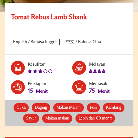
Tomat Rebus Lamb Shank
Level:
Serves:
Kesulitan
Melayani
3
4
Persiapan
Memasak
15
75
Menit
Menit
Cuka
Daging
Makan Malam
Fusi
Kambing
Sayur
Makan malam
Lebih dari 60 menit