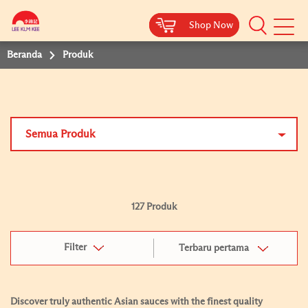
Shop Now
Shop Now
Beranda
Produk
Semua Produk
127 Produk
Filter
Terbaru pertama
Discover truly authentic Asian sauces with the finest quality