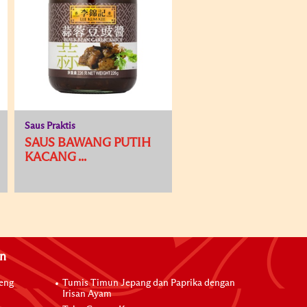
Saus Praktis
SAUS BAWANG PUTIH
KACANG ...
an
reng
Tumis Timun Jepang dan Paprika dengan
Irisan Ayam