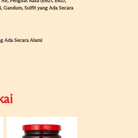
Air, Penguat Rasa (E621, E627,
, Gandum, Sulfit yang Ada Secara
ng Ada Secara Alami
ai