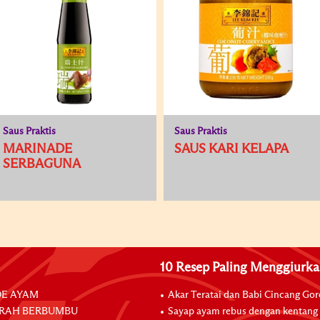
Saus Praktis
Saus Praktis
MARINADE
SAUS KARI KELAPA
SERBAGUNA
10 Resep Paling Menggiurk
E AYAM
Akar Teratai dan Babi Cincang Go
RAH BERBUMBU
Sayap ayam rebus dengan kentang