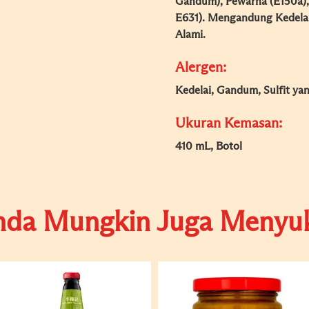
Gandum), Pewarna (E150a), 
E631). Mengandung Kedelai
Alami.
Alergen:
Kedelai, Gandum, Sulfit ya
Ukuran Kemasan:
410 mL, Botol
nda Mungkin Juga Menyuk