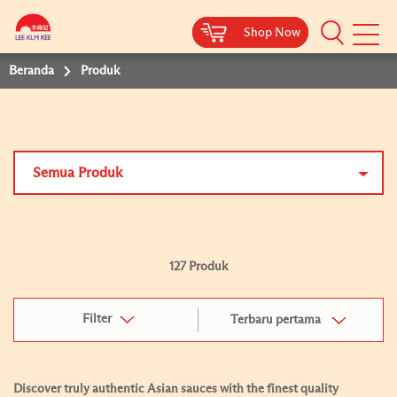
Shop Now
Shop Now
Beranda
Produk
Semua Produk
127 Produk
Filter
Terbaru pertama
Discover truly authentic Asian sauces with the finest quality