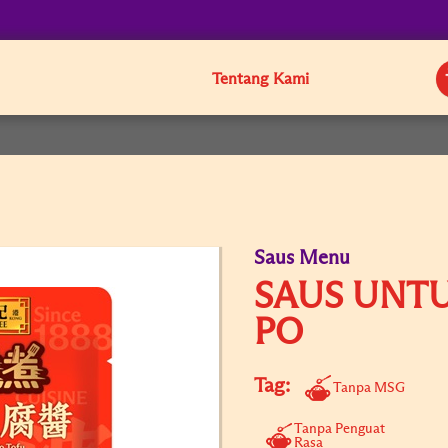
Tentang Kami
Saus Menu
SAUS UNT
PO
Tag:
Tanpa MSG
Tanpa Penguat
Rasa