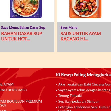
Saus Menu, Bahan Dasar Sup
Saus Menu
BAHAN DASAR SUP
SAUS UNTUK AYAM
UNTUK HOT...
KACANG HI...
10 Resep Paling Menggiurk
E AYAM
Akar Teratai dan Babi Cincang Go
RAH BERBUMBU
Sayap ayam rebus dengan kentang
Terong Teriyaki
YAM BOUILLON PREMIUM
Sup ikan pedas ala Sichuan
SG)
Potongan Tenderloin Sapi Tumis 