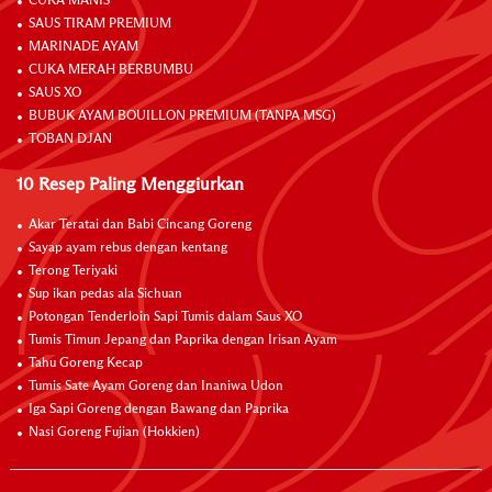
CUKA MANIS
SAUS TIRAM PREMIUM
MARINADE AYAM
CUKA MERAH BERBUMBU
SAUS XO
BUBUK AYAM BOUILLON PREMIUM (TANPA MSG)
TOBAN DJAN
10 Resep Paling Menggiurkan
Akar Teratai dan Babi Cincang Goreng
Sayap ayam rebus dengan kentang
Terong Teriyaki
Sup ikan pedas ala Sichuan
Potongan Tenderloin Sapi Tumis dalam Saus XO
Tumis Timun Jepang dan Paprika dengan Irisan Ayam
Tahu Goreng Kecap
Tumis Sate Ayam Goreng dan Inaniwa Udon
Iga Sapi Goreng dengan Bawang dan Paprika
Nasi Goreng Fujian (Hokkien)