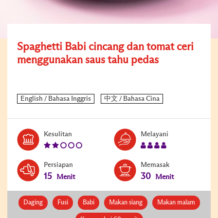
Spaghetti Babi cincang dan tomat ceri
menggunakan saus tahu pedas
Level:
Serves:
Kesulitan
Melayani
2
4
Persiapan
Memasak
15
30
Menit
Menit
Daging
Fusi
Babi
Makan siang
Makan malam