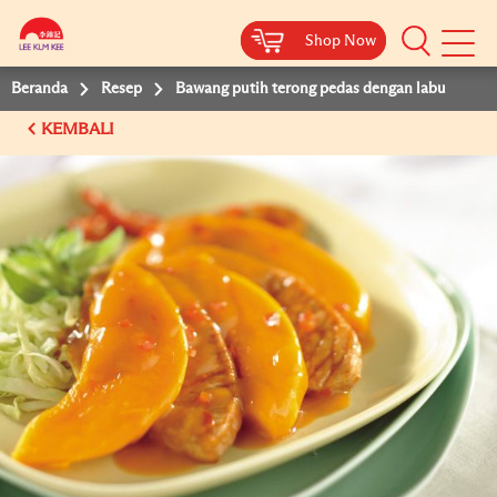
Shop Now
Shop Now
Beranda
Resep
Bawang putih terong pedas dengan labu
KEMBALI