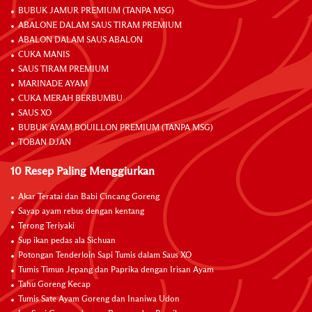
BUBUK JAMUR PREMIUM (TANPA MSG)
ABALONE DALAM SAUS TIRAM PREMIUM
ABALON DALAM SAUS ABALON
CUKA MANIS
SAUS TIRAM PREMIUM
MARINADE AYAM
CUKA MERAH BERBUMBU
SAUS XO
BUBUK AYAM BOUILLON PREMIUM (TANPA MSG)
TOBAN DJAN
10 Resep Paling Menggiurkan
Akar Teratai dan Babi Cincang Goreng
Sayap ayam rebus dengan kentang
Terong Teriyaki
Sup ikan pedas ala Sichuan
Potongan Tenderloin Sapi Tumis dalam Saus XO
Tumis Timun Jepang dan Paprika dengan Irisan Ayam
Tahu Goreng Kecap
Tumis Sate Ayam Goreng dan Inaniwa Udon