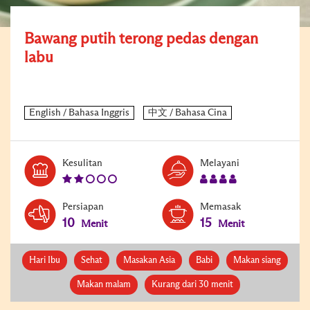
Bawang putih terong pedas dengan
labu
Level:
Serves:
Kesulitan
Melayani
2
4
Persiapan
Memasak
10
15
Menit
Menit
Hari Ibu
Sehat
Masakan Asia
Babi
Makan siang
Makan malam
Kurang dari 30 menit