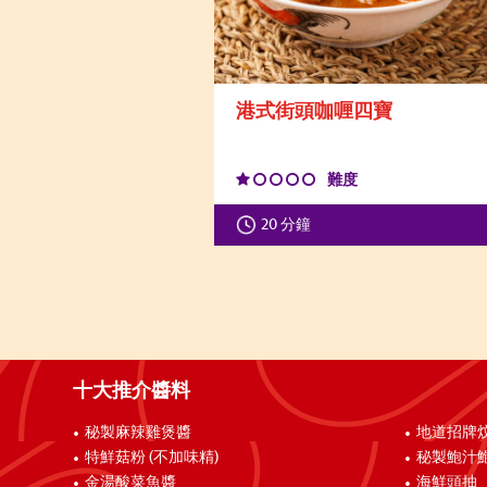
港式街頭咖喱四寶
難度
20 分鐘
十大推介醬料
秘製麻辣雞煲醬
地道招牌
特鮮菇粉 (不加味精)
秘製鮑汁
金湯酸菜魚醬
海鮮頭抽