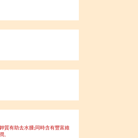
鉀質有助去水腫;同時含有豐富維
潤。