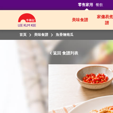
零售家用
餐飲
家傭易煮
美味食譜
譜
首頁
美味食譜
魚香燴南瓜
返回