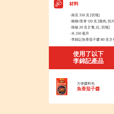
材料
南瓜 350 克 [切塊]
豬柳/里脊 120 克 [瘦肉, 切片
辣椒 20 克 [1 隻, 紅, 切塊]
水 250 毫升
李錦記魚香茄子醬 80 克 [1 
使用了以下
李錦記產品
方便醬料包
魚香茄子醬