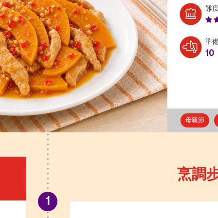
難
準
10
母親節
烹調