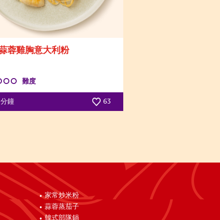
蒜蓉雞胸意大利粉
難度
5 分鐘
63
家常炒米粉
蒜蓉蒸茄子
韓式部隊鍋