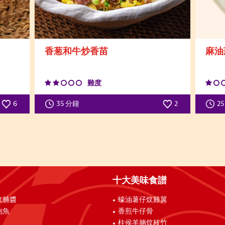
香葱和牛炒香苗
麻油
難度
6
35 分鐘
2
2
十大美味食譜
炆腩醬
蠔油薯仔炆雞翼
鮑魚
香煎牛仔骨
柱侯羊腩炆枝竹