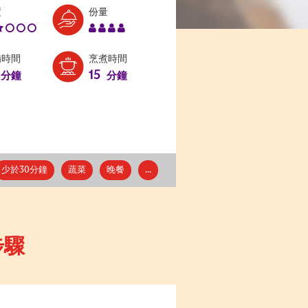
Level:
Serves:
度
份量
2
4
備時間
烹煮時間
15
分鐘
分鐘
少於30分鐘
蔬菜
晚餐
...
步驟