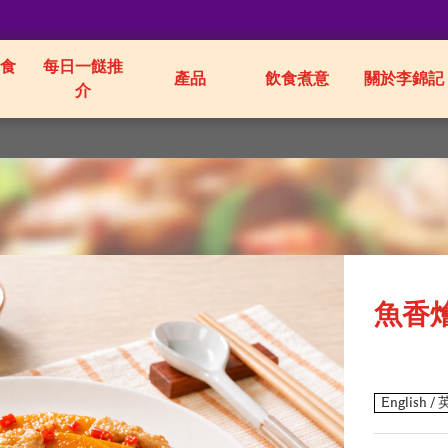
食
每日一餸推
產品
飲食煮意
關於李錦記
介
魚香