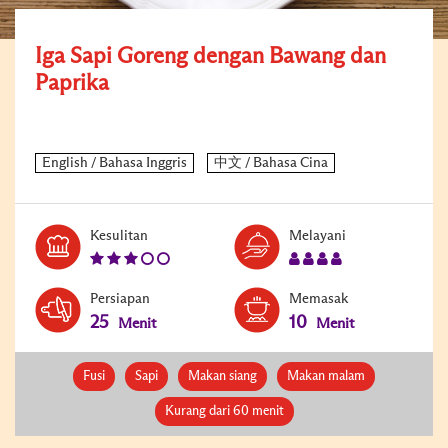
Iga Sapi Goreng dengan Bawang dan
Paprika
Level:
Serves:
Kesulitan
Melayani
3
4
Persiapan
Memasak
25
10
Menit
Menit
Fusi
Sapi
Makan siang
Makan malam
Kurang dari 60 menit