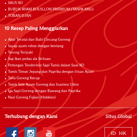
SAUS XO
BUBUK AYAM BOUILLON PREMIUM (TANPA MSG)
TOBAN DJAN
10 Resep Paling Menggiurkan
Akar Teratai dan Babi Cincang Goreng
Sayap ayam rebus dengan kentang
Terong Teriyaki
Sup ikan pedas ala Sichuan
Potongan Tenderloin Sapi Tumis dalam Saus XO
Tumis Timun Jepang dan Paprika dengan Irisan Ayam
Tahu Goreng Kecap
Tumis Sate Ayam Goreng dan Inaniwa Udon
Iga Sapi Goreng dengan Bawang dan Paprika
Nasi Goreng Fujian (Hokkien)
Terhubung dengan Kami
Situs Global
ID
HK