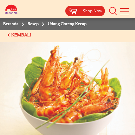
Shop Now
Shop Now
Beranda
Resep
Udang Goreng Kecap
KEMBALI