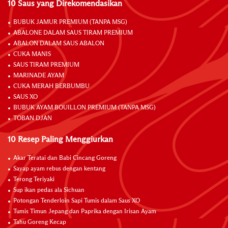
10 Saus yang Direkomendasikan
BUBUK JAMUR PREMIUM (TANPA MSG)
ABALONE DALAM SAUS TIRAM PREMIUM
ABALON DALAM SAUS ABALON
CUKA MANIS
SAUS TIRAM PREMIUM
MARINADE AYAM
CUKA MERAH BERBUMBU
SAUS XO
BUBUK AYAM BOUILLON PREMIUM (TANPA MSG)
TOBAN DJAN
10 Resep Paling Menggiurkan
Akar Teratai dan Babi Cincang Goreng
Sayap ayam rebus dengan kentang
Terong Teriyaki
Sup ikan pedas ala Sichuan
Potongan Tenderloin Sapi Tumis dalam Saus XO
Tumis Timun Jepang dan Paprika dengan Irisan Ayam
Tahu Goreng Kecap