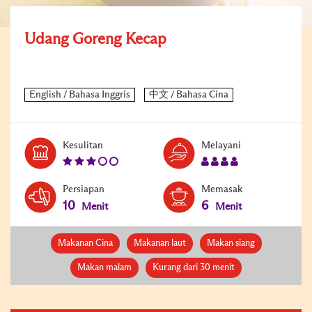
Udang Goreng Kecap
Level:
Serves:
Kesulitan
Melayani
3
4
Persiapan
Memasak
10
6
Menit
Menit
Makanan Cina
Makanan laut
Makan siang
Makan malam
Kurang dari 30 menit