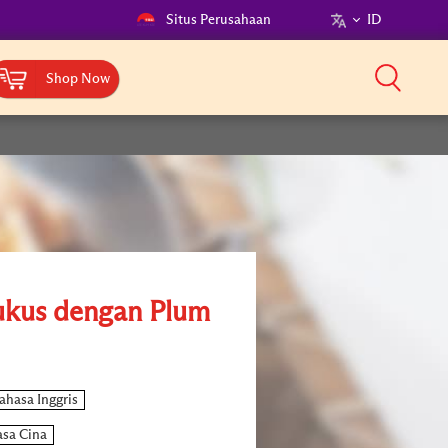
Situs Perusahaan
ID
Shop Now
ukus dengan Plum