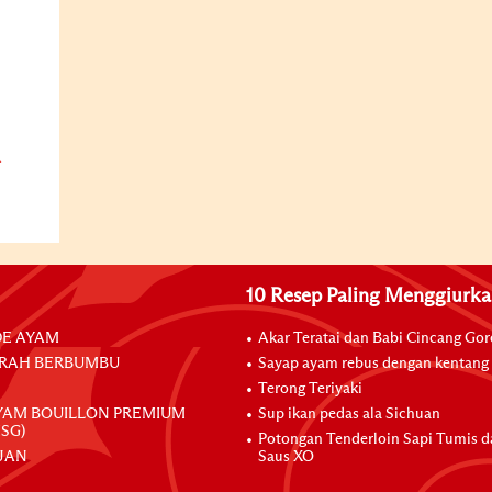
10 Resep Paling Menggiurk
E AYAM
Akar Teratai dan Babi Cincang Go
RAH BERBUMBU
Sayap ayam rebus dengan kentang
Terong Teriyaki
YAM BOUILLON PREMIUM
Sup ikan pedas ala Sichuan
SG)
Potongan Tenderloin Sapi Tumis 
JAN
Saus XO