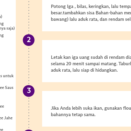
Potong Iga , bilas, keringkan, lalu te
besar.tambahkan sisa Bahan-bahan mem
a)
bawang) lalu aduk rata, dan rendam sel
ng
nya saja)
ng
Letak kan iga uang sudah di rendam di
selama 20 menit sampai matang. Tabu
aduk rata, lalu siap di hidangkan.
s untuk
ee Saus
ee
Jika Anda lebih suka ikan, gunakan flou
bahannya tetap sama.
ee Jahe
ee