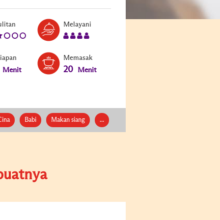
Level:
Serves:
litan
Melayani
2
4
siapan
Memasak
20
Menit
Menit
ina
Babi
Makan siang
...
uatnya