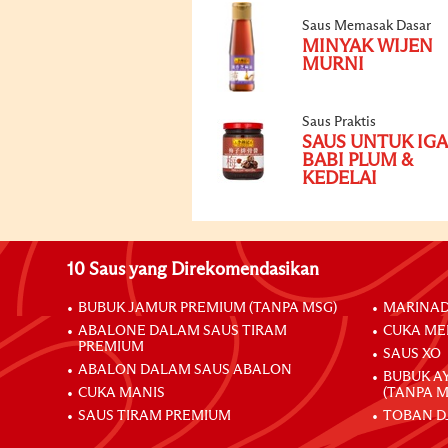
Saus Memasak Dasar
MINYAK WIJEN
MURNI
Saus Praktis
SAUS UNTUK IGA
BABI PLUM &
KEDELAI
10 Saus yang Direkomendasikan
BUBUK JAMUR PREMIUM (TANPA MSG)
MARINAD
ABALONE DALAM SAUS TIRAM
CUKA ME
PREMIUM
SAUS XO
ABALON DALAM SAUS ABALON
BUBUK A
CUKA MANIS
(TANPA M
SAUS TIRAM PREMIUM
TOBAN D