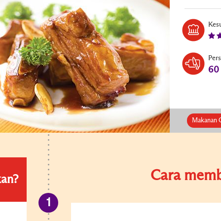
Kesu
Per
60
Makanan C
Cara memb
kan?