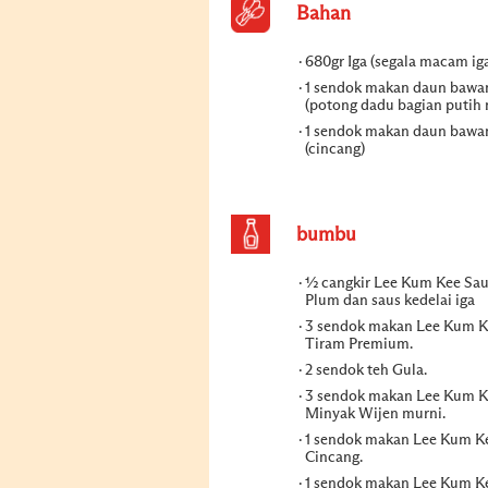
Bahan
680gr Iga (segala macam ig
1 sendok makan daun bawa
(potong dadu bagian putih 
1 sendok makan daun bawa
(cincang)
bumbu
½ cangkir Lee Kum Kee Sau
Plum dan saus kedelai iga
3 sendok makan Lee Kum K
Tiram Premium.
2 sendok teh Gula.
3 sendok makan Lee Kum K
Minyak Wijen murni.
1 sendok makan Lee Kum K
Cincang.
1 sendok makan Lee Kum K