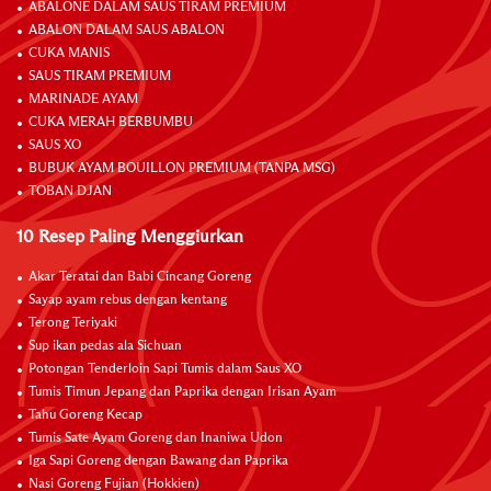
ABALONE DALAM SAUS TIRAM PREMIUM
ABALON DALAM SAUS ABALON
CUKA MANIS
SAUS TIRAM PREMIUM
MARINADE AYAM
CUKA MERAH BERBUMBU
SAUS XO
BUBUK AYAM BOUILLON PREMIUM (TANPA MSG)
TOBAN DJAN
10 Resep Paling Menggiurkan
Akar Teratai dan Babi Cincang Goreng
Sayap ayam rebus dengan kentang
Terong Teriyaki
Sup ikan pedas ala Sichuan
Potongan Tenderloin Sapi Tumis dalam Saus XO
Tumis Timun Jepang dan Paprika dengan Irisan Ayam
Tahu Goreng Kecap
Tumis Sate Ayam Goreng dan Inaniwa Udon
Iga Sapi Goreng dengan Bawang dan Paprika
Nasi Goreng Fujian (Hokkien)