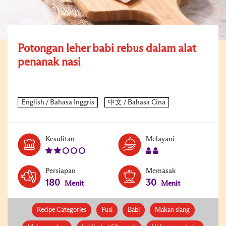
Potongan leher babi rebus dalam alat
penanak nasi
Level:
Serves:
Kesulitan
Melayani
2
2
Persiapan
Memasak
180
30
Menit
Menit
Recipe Categories
Fusi
Babi
Makan siang