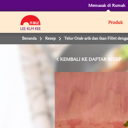
Memasak di Rumah
Produk
Beranda
Resep
Telur Orak-arik dan ikan Fillet deng
KEMBALI