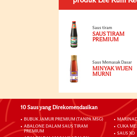
produk Lee Kum Ke
Saus tiram
SAUS TIRAM
PREMIUM
Saus Memasak Dasar
MINYAK WIJEN
MURNI
10 Saus yang Direkomendasikan
BUBUK JAMUR PREMIUM (TANPA MSG)
MARINAD
ABALONE DALAM SAUS TIRAM
CUKA ME
PREMIUM
SAUS XO