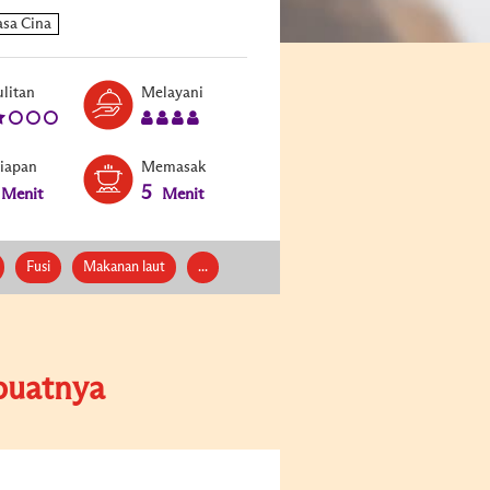
Level:
Serves:
litan
Melayani
2
4
siapan
Memasak
5
Menit
Menit
Fusi
Makanan laut
...
uatnya