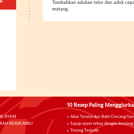
e
Tambahkan adukan telur dan aduk cepa
matang.
10 Resep Paling Menggiurk
E AYAM
Akar Teratai dan Babi Cincang Go
RAH BERBUMBU
Sayap ayam rebus dengan kentang
Terong Teriyaki