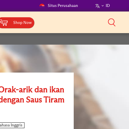
Situs Perusahaan
ID
Shop Now
Orak-arik dan ikan
t dengan Saus Tiram