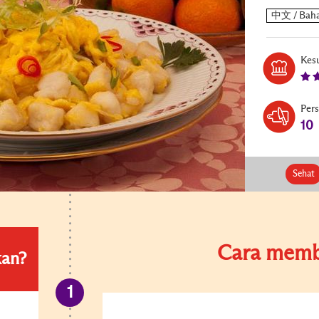
Kesu
Per
10
Sehat
Cara memb
kan?