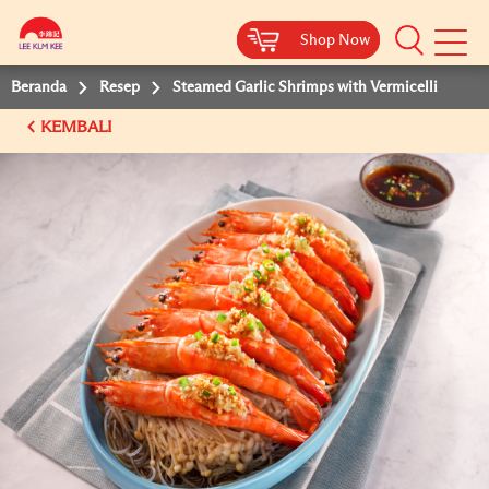
Shop Now
Shop Now
Beranda
Resep
Steamed Garlic Shrimps with Vermicelli
KEMBALI