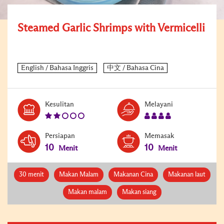
Steamed Garlic Shrimps with Vermicelli
Level:
Serves:
Kesulitan
Melayani
2
4
Persiapan
Memasak
10
10
Menit
Menit
30 menit
Makan Malam
Makanan Cina
Makanan laut
Makan malam
Makan siang