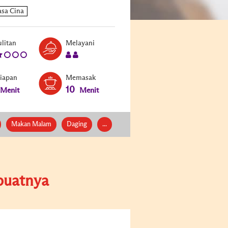
Level:
Serves:
litan
Melayani
2
2
siapan
Memasak
10
Menit
Menit
Makan Malam
Daging
...
uatnya