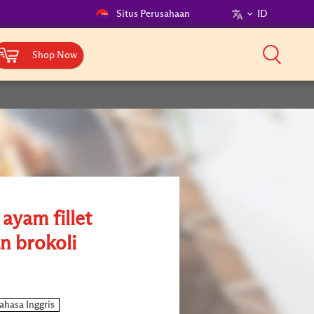
Situs Perusahaan
ID
Shop Now
ayam fillet
n brokoli