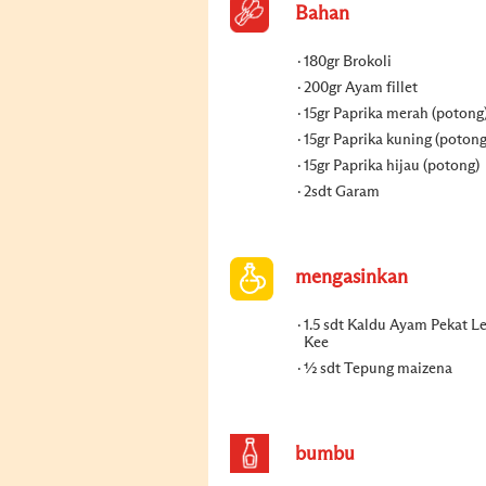
Bahan
180gr Brokoli
200gr Ayam fillet
15gr Paprika merah (potong
15gr Paprika kuning (potong
15gr Paprika hijau (potong)
2sdt Garam
mengasinkan
1.5 sdt Kaldu Ayam Pekat 
Kee
½ sdt Tepung maizena
bumbu