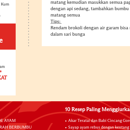
matang kemudian masukkan semua papri
e Kum
dengan api sedang, tambahkan bumbu da
matang semua
)
Tips:
Rendam brokoli dengan air garam bisa
dalam sari bunga
e
yam
*
KAT
10 Resep Paling Menggiurk
E AYAM
Akar Teratai dan Babi Cincang Go
RAH BERBUMBU
Sayap ayam rebus dengan kentang