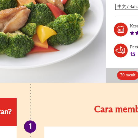
Kesu
Per
15
30 menit
Cara memb
kan?