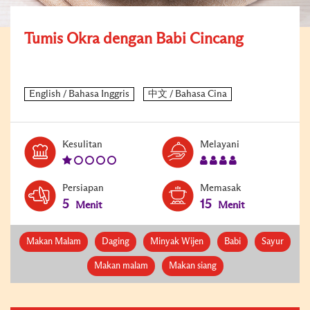
Tumis Okra dengan Babi Cincang
Level:
Serves:
Kesulitan
Melayani
1
4
Persiapan
Memasak
5
15
Menit
Menit
Makan Malam
Daging
Minyak Wijen
Babi
Sayur
Makan malam
Makan siang