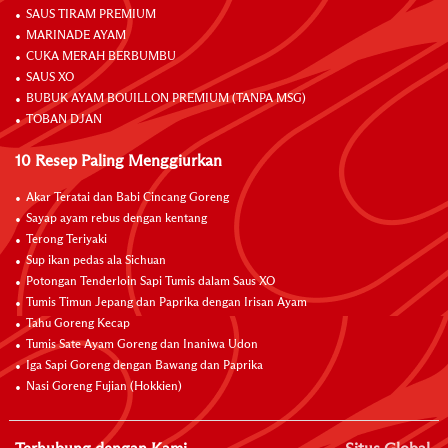
SAUS TIRAM PREMIUM
MARINADE AYAM
CUKA MERAH BERBUMBU
SAUS XO
BUBUK AYAM BOUILLON PREMIUM (TANPA MSG)
TOBAN DJAN
10 Resep Paling Menggiurkan
Akar Teratai dan Babi Cincang Goreng
Sayap ayam rebus dengan kentang
Terong Teriyaki
Sup ikan pedas ala Sichuan
Potongan Tenderloin Sapi Tumis dalam Saus XO
Tumis Timun Jepang dan Paprika dengan Irisan Ayam
Tahu Goreng Kecap
Tumis Sate Ayam Goreng dan Inaniwa Udon
Iga Sapi Goreng dengan Bawang dan Paprika
Nasi Goreng Fujian (Hokkien)