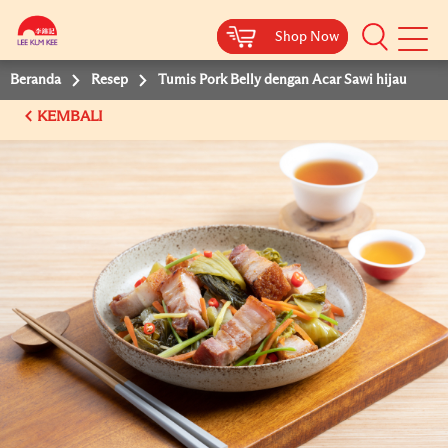
Shop Now
Shop Now
Beranda
Resep
Tumis Pork Belly dengan Acar Sawi hijau
KEMBALI