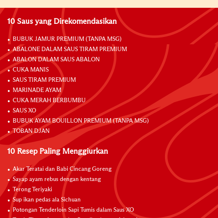
10 Saus yang Direkomendasikan
BUBUK JAMUR PREMIUM (TANPA MSG)
ABALONE DALAM SAUS TIRAM PREMIUM
ABALON DALAM SAUS ABALON
CUKA MANIS
SAUS TIRAM PREMIUM
MARINADE AYAM
CUKA MERAH BERBUMBU
SAUS XO
BUBUK AYAM BOUILLON PREMIUM (TANPA MSG)
TOBAN DJAN
10 Resep Paling Menggiurkan
Akar Teratai dan Babi Cincang Goreng
Sayap ayam rebus dengan kentang
Terong Teriyaki
Sup ikan pedas ala Sichuan
Potongan Tenderloin Sapi Tumis dalam Saus XO