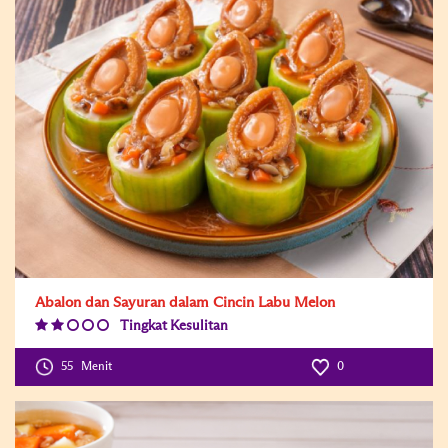
Abalon dan Sayuran dalam Cincin Labu Melon
Tingkat Kesulitan
Difficulty
Level:2
55
Menit
0