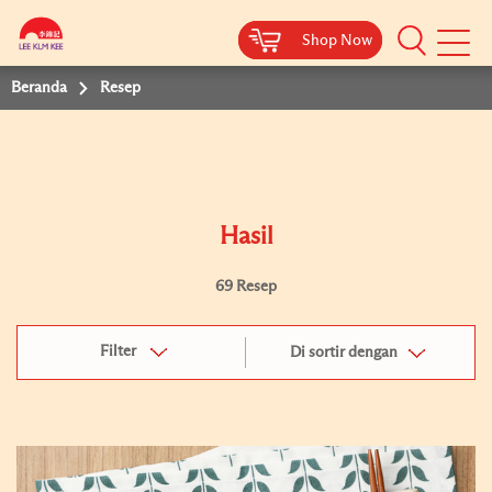
Shop Now
Shop Now
Beranda
Resep
Hasil
69 Resep
Filter
Di sortir dengan