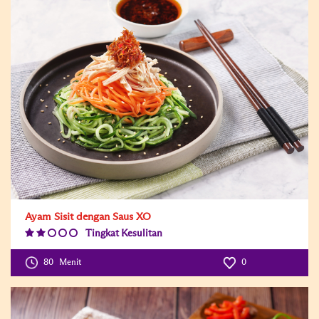
Ayam Sisit dengan Saus XO
Tingkat Kesulitan
Difficulty
Level:2
80
Menit
0