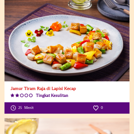
Jamur Tiram Raja di Lapisi Kecap
Tingkat Kesulitan
Difficulty
Level:2
25
Menit
0