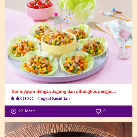
Tumis Ayam dengan Jagung dan dibungkus dengan...
Tingkat Kesulitan
Difficulty
Level:2
20
Menit
0