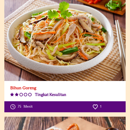
Bihun Goreng
Tingkat Kesulitan
Difficulty
Level:2
75
Menit
1