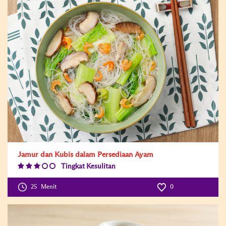
Jamur dan Kubis dalam Persediaan Ayam
Tingkat Kesulitan
Difficulty
Level:3
25
Menit
0