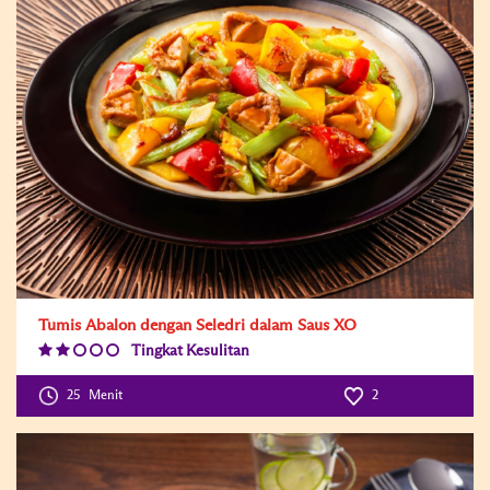
Tumis Abalon dengan Seledri dalam Saus XO
Tingkat Kesulitan
Difficulty
Level:2
25
Menit
2