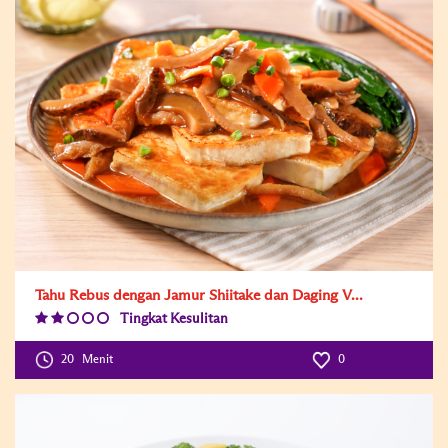
Tahu Rebus dengan Jamur Shiitake dan Daging V...
Tingkat Kesulitan
Difficulty
Level:2
20
Menit
0