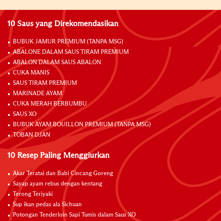
10 Saus yang Direkomendasikan
BUBUK JAMUR PREMIUM (TANPA MSG)
ABALONE DALAM SAUS TIRAM PREMIUM
ABALON DALAM SAUS ABALON
CUKA MANIS
SAUS TIRAM PREMIUM
MARINADE AYAM
CUKA MERAH BERBUMBU
SAUS XO
BUBUK AYAM BOUILLON PREMIUM (TANPA MSG)
TOBAN DJAN
10 Resep Paling Menggiurkan
Akar Teratai dan Babi Cincang Goreng
Sayap ayam rebus dengan kentang
Terong Teriyaki
Sup ikan pedas ala Sichuan
Potongan Tenderloin Sapi Tumis dalam Saus XO