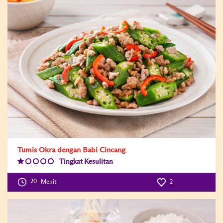
Tumis Okra dengan Babi Cincang
Tingkat Kesulitan
Difficulty
Level:1
20
Menit
2