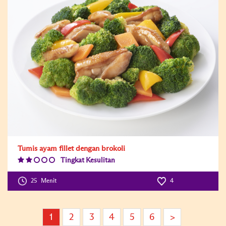
Tumis ayam fillet dengan brokoli
Tingkat Kesulitan
Difficulty
Level:2
25
Menit
4
1
2
3
4
5
6
>