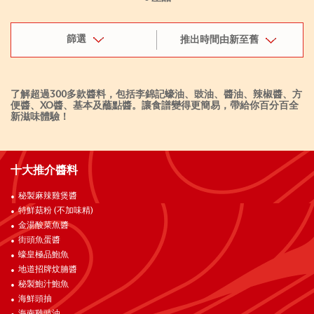
篩選
推出時間由新至舊
了解超過300多款醬料，包括李錦記蠔油、豉油、醬油、辣椒醬、方
便醬、XO醬、基本及蘸點醬。讓食譜變得更簡易，帶給你百分百全
新滋味體驗！
十大推介醬料
秘製麻辣雞煲醬
特鮮菇粉 (不加味精)
金湯酸菜魚醬
街頭魚蛋醬
蠔皇極品鮑魚
地道招牌炆腩醬
秘製鮑汁鮑魚
海鮮頭抽