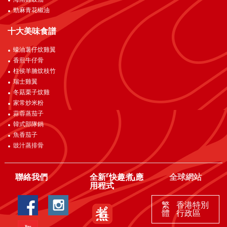
海南雞豉油
勁麻青花椒油
十大美味食譜
蠔油薯仔炆雞翼
香煎牛仔骨
柱侯羊腩炆枝竹
瑞士雞翼
冬菇栗子炆雞
家常炒米粉
蒜蓉蒸茄子
韓式部隊鍋
魚香茄子
豉汁蒸排骨
聯絡我們
全新「快趣煮」應
全球網站
用程式
繁
香港特別
體
行政區