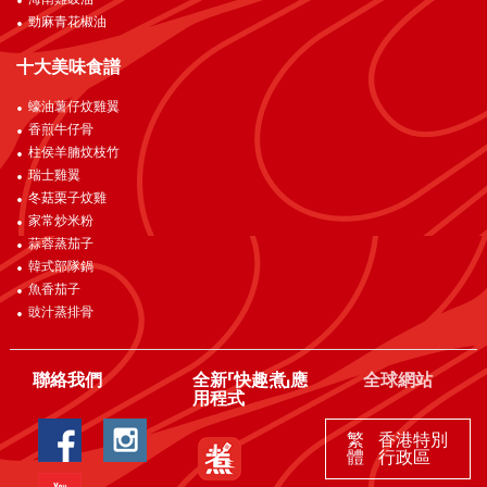
海南雞豉油
勁麻青花椒油
十大美味食譜
蠔油薯仔炆雞翼
香煎牛仔骨
柱侯羊腩炆枝竹
瑞士雞翼
冬菇栗子炆雞
家常炒米粉
蒜蓉蒸茄子
韓式部隊鍋
魚香茄子
豉汁蒸排骨
聯絡我們
全新「快趣煮」應
全球網站
用程式
繁
香港特別
體
行政區