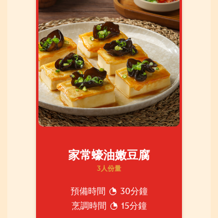
家常蠔油嫩豆腐
3人份量
預備時間
30分鐘
烹調時間
15分鐘