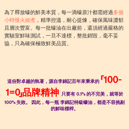
為了釋放蠔的鮮美本質，每一滴蠔原汁都需經過
多個
小時慢火細煮
，精準控溫，耐心提煉，確保風味濃郁
且層次豐富。每一批蠔油在出廠前，還須經過嚴格的
實驗室鮮味測試，一旦不達標，整批銷毀，毫不妥
協，只為確保極致鮮美品質。
「100-
這份對卓越的執著，源自李錦記百年來秉承的
1=0」品牌精神
只要有 0.1% 的不完美，就等於
100% 失敗。
因此，每一瓶 李錦記特級蠔油，都是不容挑剔
的鮮味標桿。