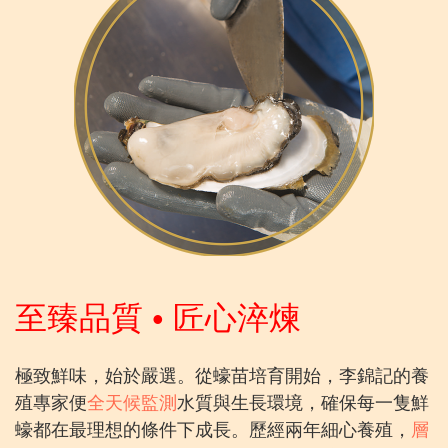
至臻品質 • 匠心淬煉
極致鮮味，始於嚴選。從蠔苗培育開始，李錦記的養
殖專家便
全天候監測
水質與生長環境，確保每一隻鮮
蠔都在最理想的條件下成長。歷經兩年細心養殖，
層