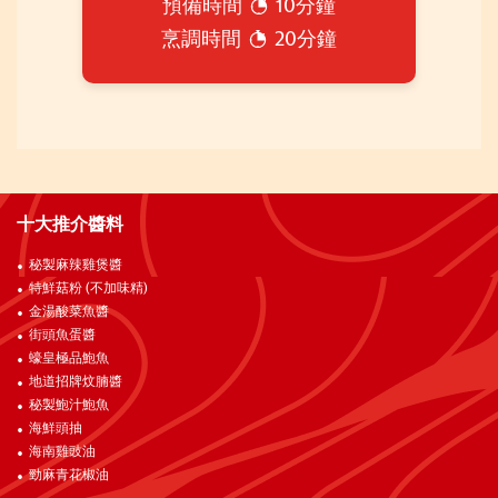
預備時間
10分鐘
烹調時間
20分鐘
十大推介醬料
秘製麻辣雞煲醬
特鮮菇粉 (不加味精)
金湯酸菜魚醬
街頭魚蛋醬
蠔皇極品鮑魚
地道招牌炆腩醬
秘製鮑汁鮑魚
海鮮頭抽
海南雞豉油
勁麻青花椒油