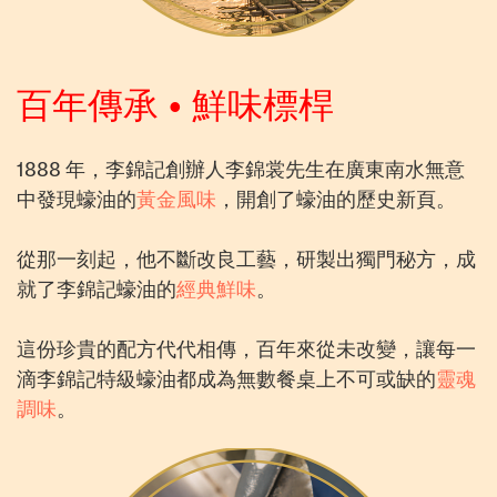
百年傳承 • 鮮味標桿
1888 年，李錦記創辦人李錦裳先生在廣東南水無意
中發現蠔油的
黃金風味
，開創了蠔油的歷史新頁。
從那一刻起，他不斷改良工藝，研製出獨門秘方，成
就了李錦記蠔油的
經典鮮味
。
這份珍貴的配方代代相傳，百年來從未改變，讓每一
滴李錦記特級蠔油都成為無數餐桌上不可或缺的
靈魂
調味
。