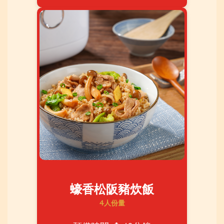
蠔香松阪豬炊飯
4人份量