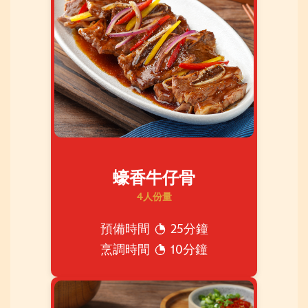
蠔香牛仔骨
4人份量
預備時間
25分鐘
烹調時間
10分鐘