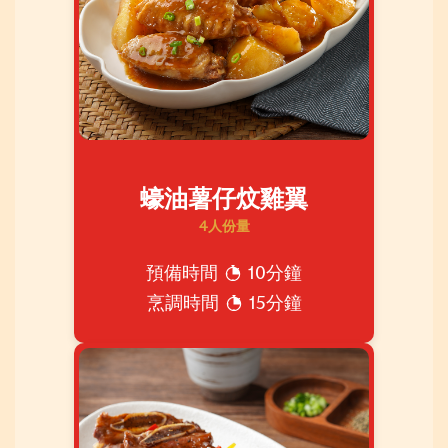
蠔油薯仔炆雞翼
4人份量
預備時間
10分鐘
烹調時間
15分鐘