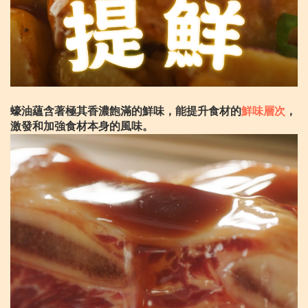
蠔油蘊含著極其香濃飽滿的鮮味，能提升食材的
鮮味層次
，
激發和加強食材本身的風味。