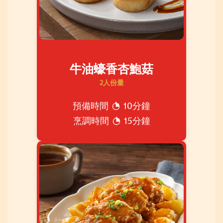
牛油蠔香杏鮑菇
2人份量
預備時間
10分鐘
烹調時間
15分鐘