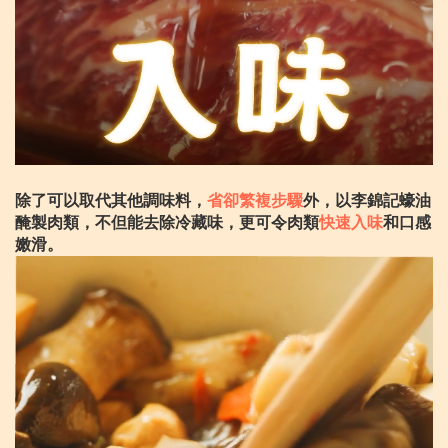
除了可以取代其他調味料，
省卻繁複步驟
外，以李錦記蠔油
醃製肉類，不但能去除冷藏味，更可令肉類
快速入味
和口感
嫩滑。