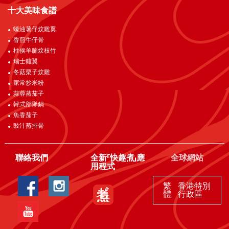
十大美味食譜
蠔油薯仔炆雞翼
香煎牛仔骨
柱侯羊腩炆枝竹
瑞士雞翼
冬菇栗子炆雞
家常炒米粉
蒜蓉蒸茄子
韓式部隊鍋
魚香茄子
豉汁蒸排骨
聯絡我們
全新「快趣煮」應
全球網站
用程式
繁
香港特別
體
行政區