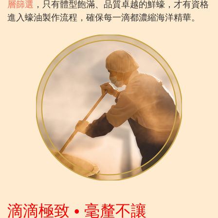
層篩選
，只有體型飽滿、品質卓越的鮮蠔，才有資格
進入蠔油製作流程，確保每一滴都濃縮海洋精華。
滴滴極致 • 毫釐不讓