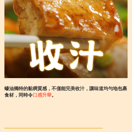
蠔油獨特的黏稠質感，不僅能完美收汁，讓味道均勻地包裹
食材，同時令
口感升華
。