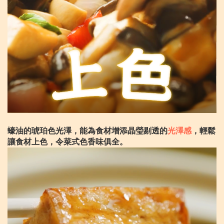
蠔油的琥珀色光澤，能為食材增添晶瑩剔透的
光澤感
，輕鬆
讓食材上色，令菜式色香味俱全。