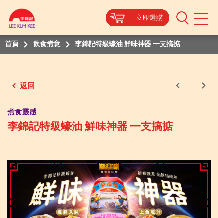
立即選購
立即選購
立即選購
立即選購
Mobile
Menu
首頁
飲食煮意
李錦記特級蠔油 鮮味神器 一支搞掂
返回
煮食靈感
李錦記特級蠔油 鮮味神器 一支搞掂