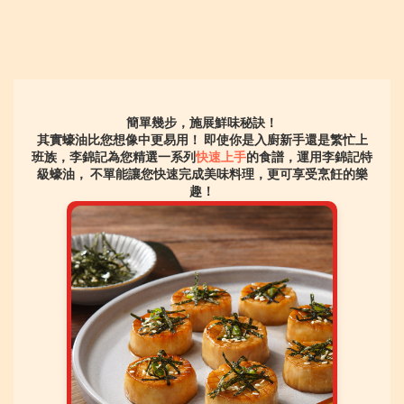
簡單幾步，施展鮮味秘訣！
其實蠔油比您想像中更易用！
即使你是入廚新手還是繁忙上
班族，李錦記為您精選一系列
快速上手
的食譜，運用李錦記特
級蠔油，
不單能讓您快速完成美味料理，更可享受烹飪的樂
趣！