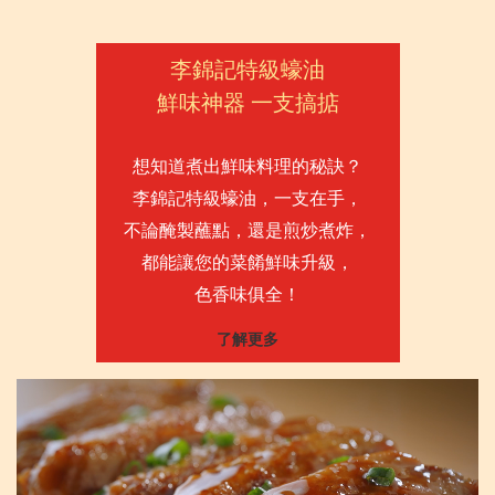
李錦記特級蠔油
鮮味神器 一支搞掂
想知道煮出鮮味料理的秘訣？
李錦記特級蠔油，一支在手，
不論醃製蘸點，還是煎炒煮炸，
都能讓您的菜餚鮮味升級，
色香味俱全！
了解更多