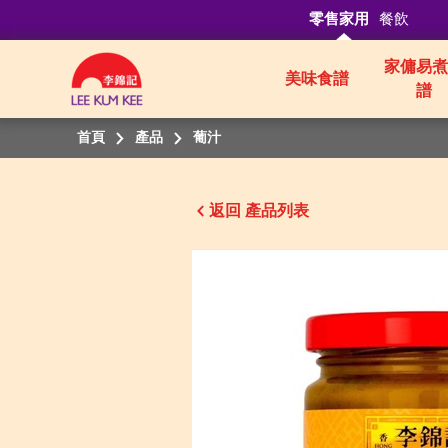
零售家用
餐飲
家傭易煮
美味食譜
譜
首頁
產品
葡汁
返回