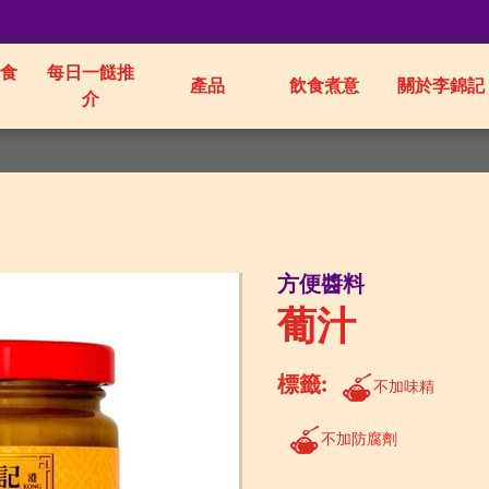
食
每日一餸推
產品
飲食煮意
關於李錦記
介
方便醬料
葡汁
標籤:
不加味精
不加防腐劑