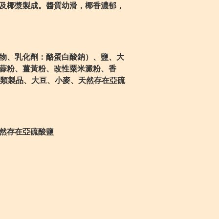
及椰漿製成。醬質幼滑，椰香濃郁，
物、乳化劑：酪蛋白酸鈉）、鹽、大
蒜粉、薑黃粉、改性粟米澱粉、香
含奶類製品、大豆、小麥、天然存在亞硫
然存在亞硫酸鹽