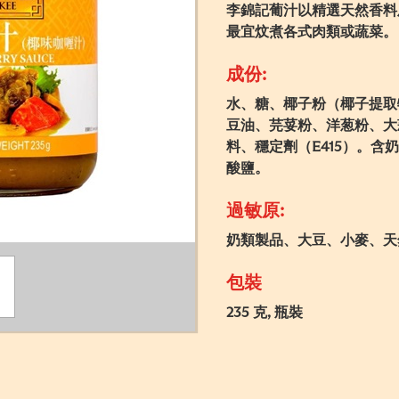
李錦記葡汁以精選天然香料
最宜炆煮各式肉類或蔬菜。
成份:
水、糖、椰子粉（椰子提取
豆油、芫荽粉、洋葱粉、大
料、穩定劑（E415）。
酸鹽。
過敏原:
奶類製品、大豆、小麥、天
包裝
235 克, 瓶裝