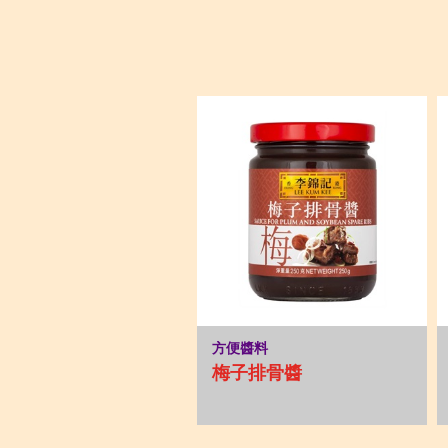
方便醬料
梅子排骨醬