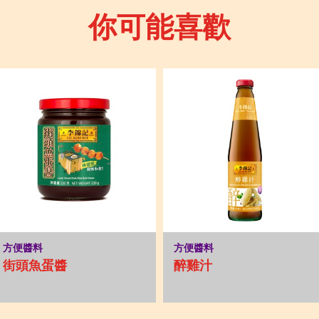
你可能喜歡
方便醬料
方便醬料
街頭魚蛋醬
醉雞汁