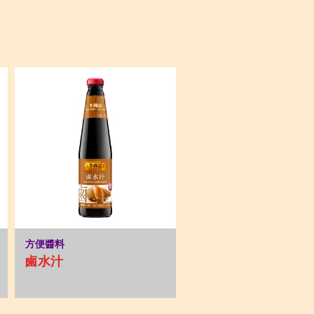
方便醬料
鹵水汁