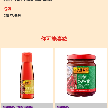
包裝
220 克, 瓶裝
你可能喜歡
辣椒醬料, 沙律/涼拌醬汁
辣椒醬料