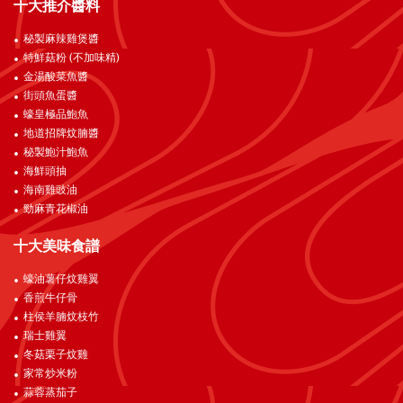
十大推介醬料
秘製麻辣雞煲醬
特鮮菇粉 (不加味精)
金湯酸菜魚醬
街頭魚蛋醬
蠔皇極品鮑魚
地道招牌炆腩醬
秘製鮑汁鮑魚
海鮮頭抽
海南雞豉油
勁麻青花椒油
十大美味食譜
蠔油薯仔炆雞翼
香煎牛仔骨
柱侯羊腩炆枝竹
瑞士雞翼
冬菇栗子炆雞
家常炒米粉
蒜蓉蒸茄子