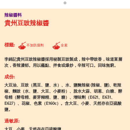
辣椒醬料
貴州豆豉辣椒醬
標籤:
不加防腐劑
全素
李錦記貴州豆豉辣椒醬採用秘製豆豉製成，辣中帶豉香，味道富層
次，香辣濃郁。用以蘸點、拌食或爆炒，辛辣可口。回味無窮。
成份:
大豆油、豆豉（黑豆、鹽、水）、水、鹽醃辣椒 (辣椒、鹽)、乾辣
椒、麵豉（水、鹽、大豆、小麥粉）、脫水大蒜、胡葱、白糖、酵
母精（酵母精、麥芽糊精、鹽、糖）、增味劑（E621、E631、
E627）、花椒、色素（E160c）。含大豆、小麥、天然存在亞硫酸
鹽。
過敏原:
大豆、小麥、天然存在亞硫酸鹽。