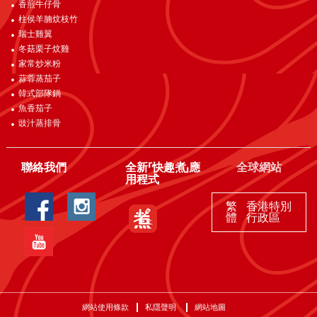
香煎牛仔骨
柱侯羊腩炆枝竹
瑞士雞翼
冬菇栗子炆雞
家常炒米粉
蒜蓉蒸茄子
韓式部隊鍋
魚香茄子
豉汁蒸排骨
聯絡我們
全新「快趣煮」應
全球網站
用程式
繁
香港特別
體
行政區
網站使用條款
私隱聲明
網站地圖