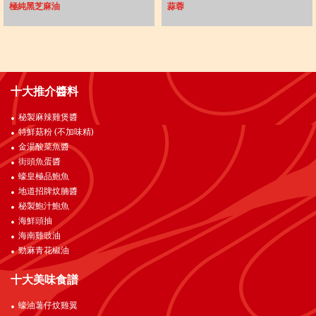
極純黑芝麻油
蒜蓉
十大推介醬料
秘製麻辣雞煲醬
特鮮菇粉 (不加味精)
金湯酸菜魚醬
街頭魚蛋醬
蠔皇極品鮑魚
地道招牌炆腩醬
秘製鮑汁鮑魚
海鮮頭抽
海南雞豉油
勁麻青花椒油
十大美味食譜
蠔油薯仔炆雞翼