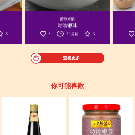
醇釀米醋
咕嚕蝦球
3
3
35 分鐘
3
查看更多
你可能喜歡