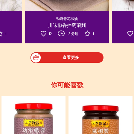
勁麻青花椒油
川味椒香拌蒟蒻麵
1
12
15 分鐘
1
查看更多
你可能喜歡