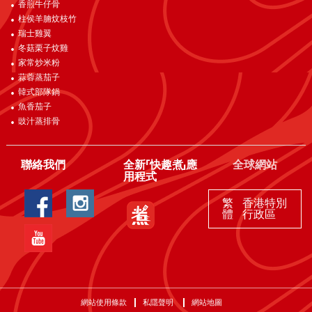
香煎牛仔骨
柱侯羊腩炆枝竹
瑞士雞翼
冬菇栗子炆雞
家常炒米粉
蒜蓉蒸茄子
韓式部隊鍋
魚香茄子
豉汁蒸排骨
聯絡我們
全新「快趣煮」應
全球網站
用程式
繁
香港特別
體
行政區
網站使用條款
私隱聲明
網站地圖