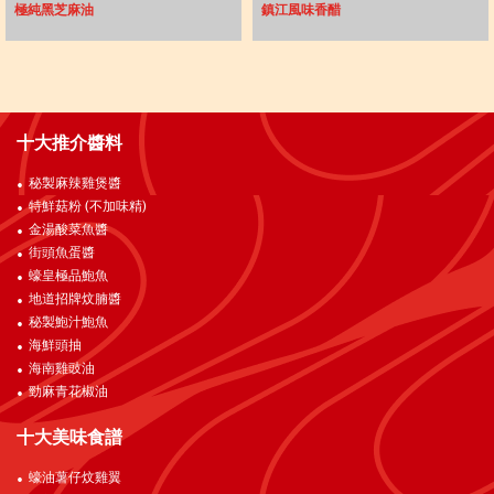
極純黑芝麻油
鎮江風味香醋
十大推介醬料
秘製麻辣雞煲醬
特鮮菇粉 (不加味精)
金湯酸菜魚醬
街頭魚蛋醬
蠔皇極品鮑魚
地道招牌炆腩醬
秘製鮑汁鮑魚
海鮮頭抽
海南雞豉油
勁麻青花椒油
十大美味食譜
蠔油薯仔炆雞翼