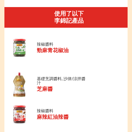
使用了以下
李錦記產品
辣椒醬料
勁麻青花椒油
基礎烹調醬料, 沙律/涼拌醬
汁
芝麻醬
辣椒醬料
麻辣紅油辣醬