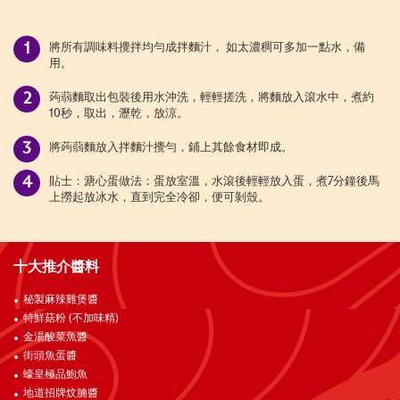
將所有調味料攪拌均勻成拌麵汁， 如太濃稠可多加一點水，備
用。
蒟蒻麵取出包裝後用水沖洗，輕輕搓洗，將麵放入滾水中，煮約
10秒，取出，瀝乾，放涼。
將蒟蒻麵放入拌麵汁攪勻，鋪上其餘食材即成。
貼士：溏心蛋做法：蛋放室溫，水滾後輕輕放入蛋，煮7分鐘後馬
上撈起放冰水，直到完全冷卻，便可剝殼。
十大推介醬料
秘製麻辣雞煲醬
特鮮菇粉 (不加味精)
金湯酸菜魚醬
街頭魚蛋醬
蠔皇極品鮑魚
地道招牌炆腩醬