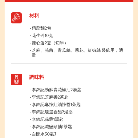
材料
蒟蒻麵2包
花生碎10克
溏心蛋2隻（切半）
芝麻、芫茜、青瓜絲、蔥花、紅椒絲 裝飾用，適
量
調味料
李錦記勁麻青花椒油2湯匙
李錦記芝麻醬2茶匙
李錦記麻辣紅油辣醬1茶匙
李錦記臻選香醋2湯匙
李錦記蒜蓉1湯匙
李錦記減鹽頭抽1茶匙
白開水30毫升