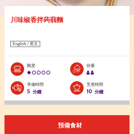
川味椒香拌蒟蒻麵
Level:
Serves:
難度
份量
1
2
準備時間
烹煮時間
5
10
分鐘
分鐘
預備食材