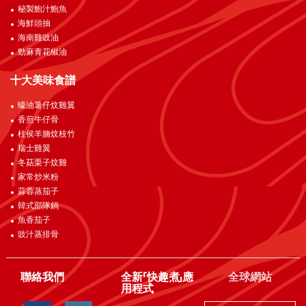
秘製鮑汁鮑魚
海鮮頭抽
海南雞豉油
勁麻青花椒油
十大美味食譜
蠔油薯仔炆雞翼
香煎牛仔骨
柱侯羊腩炆枝竹
瑞士雞翼
冬菇栗子炆雞
家常炒米粉
蒜蓉蒸茄子
韓式部隊鍋
魚香茄子
豉汁蒸排骨
聯絡我們
全新「快趣煮」應
全球網站
用程式