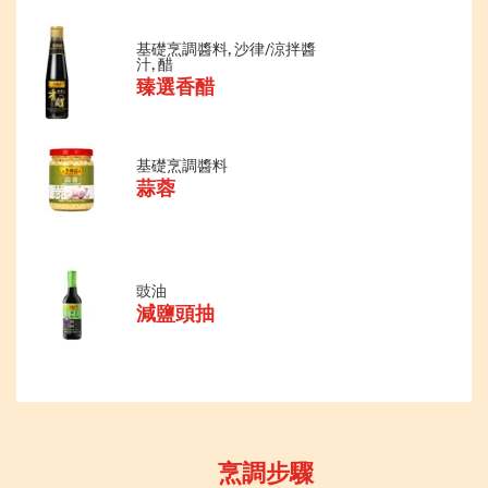
基礎烹調醬料, 沙律/涼拌醬
汁, 醋
臻選香醋
基礎烹調醬料
蒜蓉
豉油
減鹽頭抽
烹調步驟