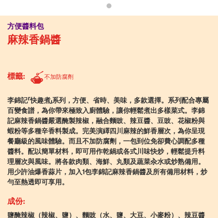
方便醬料包
麻辣香鍋醬
標籤:
不加防腐劑
李錦記「快趣煮」系列，方便、省時、美味，多款選擇。系列配合專屬
百變食譜，為你帶來極致入廚體驗，讓你輕鬆煮出多樣菜式。李錦
記麻辣香鍋醬嚴選醃製辣椒，融合麵豉、辣豆醬、豆豉、花椒粉與
蝦粉等多種辛香料製成。完美演繹四川麻辣的鮮香層次，為你呈現
餐廳級的風味體驗。而且不加防腐劑，一包到位免卻費心調配多種
醬料。配以簡單材料，即可用作乾鍋或各式川味快炒，輕鬆提升料
理層次與風味。將各款肉類、海鮮、丸類及蔬菜汆水或炒熟備用。
用少許油爆香蒜片，加入1包李錦記麻辣香鍋醬及所有備用材料，炒
勻至熱透即可享用。
成份:
鹽醃辣椒（辣椒、鹽）、麵豉（水、鹽、大豆、小麥粉）、辣豆醬