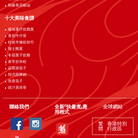
勁麻青花椒油
十大美味食譜
蠔油薯仔炆雞翼
香煎牛仔骨
柱侯羊腩炆枝竹
瑞士雞翼
冬菇栗子炆雞
家常炒米粉
蒜蓉蒸茄子
韓式部隊鍋
魚香茄子
豉汁蒸排骨
聯絡我們
全新「快趣煮」應
全球網站
用程式
繁
香港特別
體
行政區