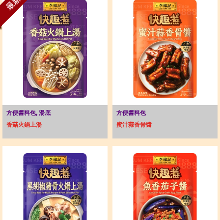
最新
方便醬料包, 湯底
方便醬料包
香菇火鍋上湯
蜜汁蒜香骨醬