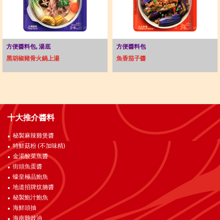
方便醬料包, 湯底
方便醬料包
黑胡椒豬骨火鍋上湯
魚香茄子醬
十大推介醬料
秘製麻辣雞煲醬
特鮮菇粉 (不加味精)
金湯酸菜魚醬
街頭魚蛋醬
蠔皇極品鮑魚
地道招牌炆腩醬
秘製鮑汁鮑魚
海鮮頭抽
海南雞豉油