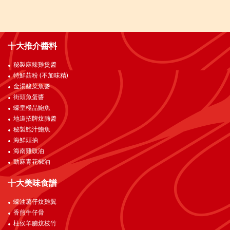
十大推介醬料
秘製麻辣雞煲醬
特鮮菇粉 (不加味精)
金湯酸菜魚醬
街頭魚蛋醬
蠔皇極品鮑魚
地道招牌炆腩醬
秘製鮑汁鮑魚
海鮮頭抽
海南雞豉油
勁麻青花椒油
十大美味食譜
蠔油薯仔炆雞翼
香煎牛仔骨
柱侯羊腩炆枝竹