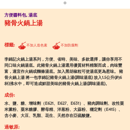
方便醬料包, 湯底
豬骨火鍋上湯
標籤:
不加人造色素
不加防腐劑
李錦記火鍋上湯系列，方便、省時、美味、多款選擇，讓你享用不
同口味火鍋湯底。此豬骨火鍋上湯選用優質材料精製而成，肉味豐
富，適宜作火鍋或麵條湯底。加入黑胡椒粒可使湯底更為惹味。 豬
骨火鍋上湯 將一包李錦記豬骨火鍋上湯(調味湯底) 放入1.5公升(約6
杯)沸水中，即可造成鮮甜美味的豬骨火鍋上湯(調味湯底)。
成份:
水、鹽、糖、增味劑（E621、E627、E631）、豬肉調味劑、改性粟
米澱粉、粟米糖膠、酵母精、洋葱粉、大蒜粉、穩定劑（E415）、
含小麥、大豆、乳類、花生、天然存在亞硫酸鹽。
過敏原: