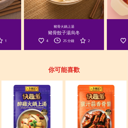
豬骨火鍋上湯
豬骨餃子湯烏冬
1
4
25 分鐘
2
你可能喜歡