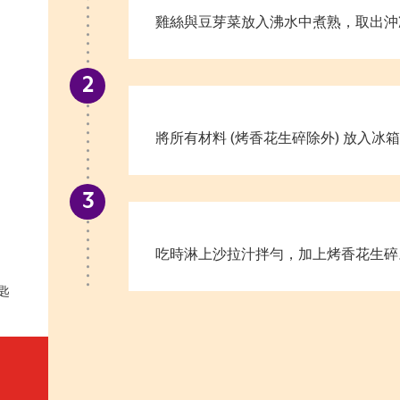
雞絲與豆芽菜放入沸水中煮熟，取出沖
將所有材料 (烤香花生碎除外) 放入冰
吃時淋上沙拉汁拌勻，加上烤香花生碎
匙