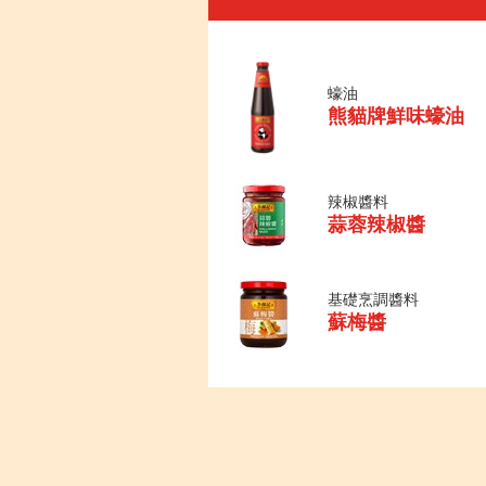
蠔油
熊貓牌鮮味蠔油
辣椒醬料
蒜蓉辣椒醬
基礎烹調醬料
蘇梅醬