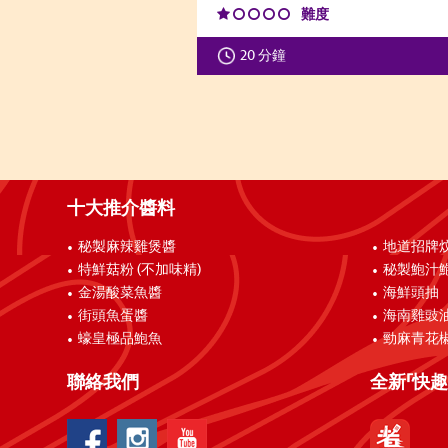
難度
20 分鐘
十大推介醬料
秘製麻辣雞煲醬
地道招牌
特鮮菇粉 (不加味精)
秘製鮑汁
金湯酸菜魚醬
海鮮頭抽
街頭魚蛋醬
海南雞豉
蠔皇極品鮑魚
勁麻青花
聯絡我們
全新「快趣