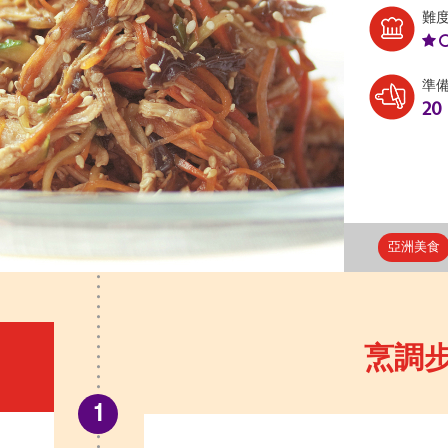
難
準
20
亞洲美食
烹調