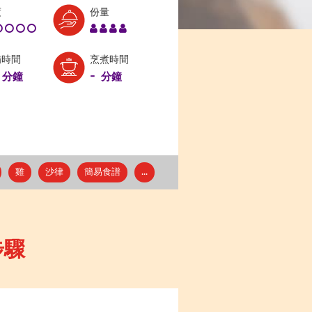
Level:
Serves:
度
份量
1
4
備時間
烹煮時間
-
分鐘
分鐘
雞
沙律
簡易食譜
...
步驟