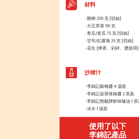
材料
雞柳 250 克 [切絲]
大豆芽菜 90 克
青瓜/黃瓜 75 克 [切絲]
甘筍/紅蘿蔔 25 克 [切絲]
花生 [烤香、剁碎、瀝面用]
沙律汁
李錦記蘇梅醬 4 湯匙
李錦記蒜蓉辣椒醬 2 茶匙
李錦記熊貓牌鮮味蠔油 1 茶
冰水 1 湯匙
使用了以下
李錦記產品