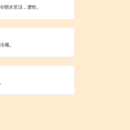
冷開水至涼，瀝乾。
箱冷藏。
。