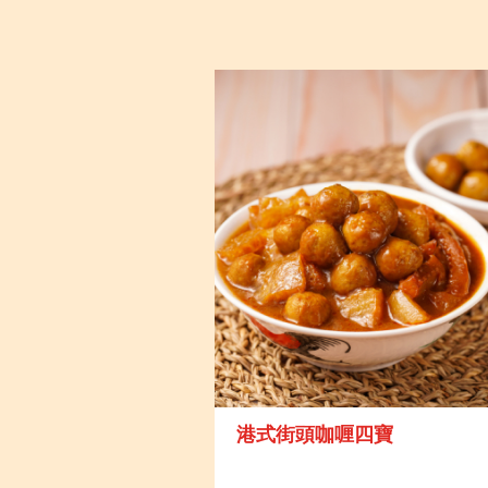
港式街頭咖喱四寶