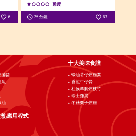
難度
6
25 分鐘
63
十大美味食譜
炆腩醬
蠔油薯仔炆雞翼
鮑魚
香煎牛仔骨
柱侯羊腩炆枝竹
油
瑞士雞翼
椒油
冬菇栗子炆雞
煮」應用程式