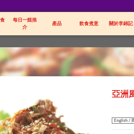
食
每日一餸推
產品
飲食煮意
關於李錦記
介
亞洲