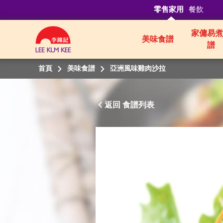
零售家用
餐飲
家傭易煮
美味食譜
譜
首頁
美味食譜
亞洲風味雞肉沙拉
返回