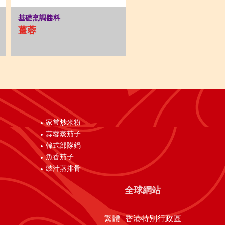
基礎烹調醬料
薑蓉
家常炒米粉
蒜蓉蒸茄子
韓式部隊鍋
魚香茄子
豉汁蒸排骨
全球網站
繁體
香港特別行政區