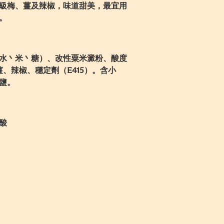
級梅、薑及辣椒，味道甜美，最宜用
。
水丶米丶糖）、改性粟米澱粉、酸度
、薑、辣椒、穩定劑（E415）。含小
鹽。
酸