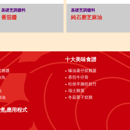
基礎烹調醬料
基礎烹調醬料
番茄醬
純石磨芝麻油
十大美味食譜
炆腩醬
蠔油薯仔炆雞翼
鮑魚
香煎牛仔骨
柱侯羊腩炆枝竹
油
瑞士雞翼
椒油
冬菇栗子炆雞
煮」應用程式