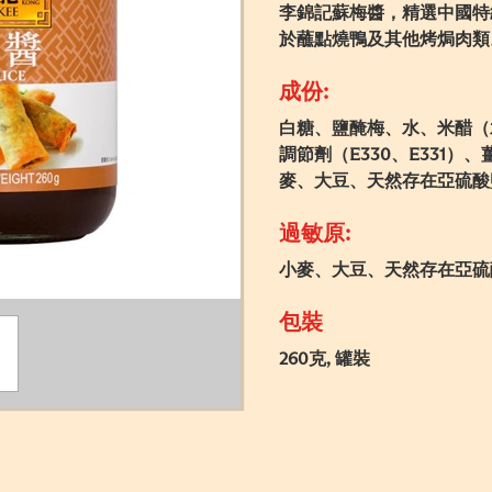
李錦記蘇梅醬，精選中國特
於蘸點燒鴨及其他烤焗肉類
成份:
白糖、鹽醃梅、水、米醋（
調節劑（E330、E331）
麥、大豆、天然存在亞硫酸
過敏原:
小麥、大豆、天然存在亞硫
包裝
260克, 罐裝