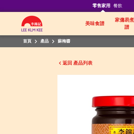
零售家用
餐飲
家傭易煮
美味食譜
譜
首頁
產品
蘇梅醬
返回