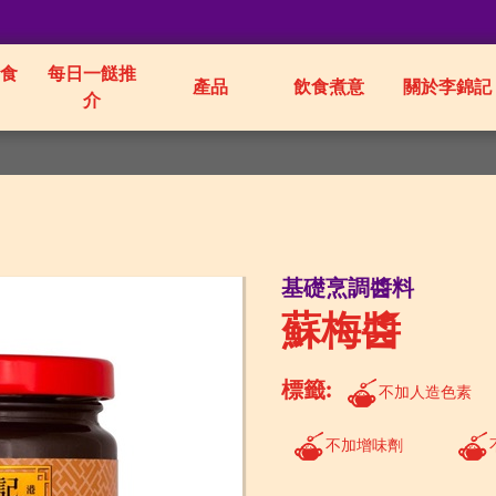
食
每日一餸推
產品
飲食煮意
關於李錦記
介
基礎烹調醬料
蘇梅醬
標籤:
不加人造色素
不加增味劑