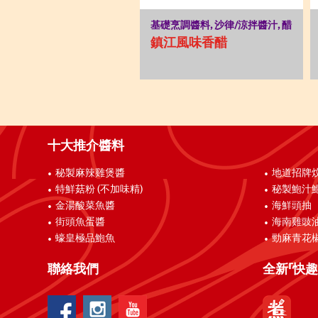
基礎烹調醬料, 沙律/涼拌醬汁, 醋
鎮江風味香醋
十大推介醬料
秘製麻辣雞煲醬
地道招牌
特鮮菇粉 (不加味精)
秘製鮑汁
金湯酸菜魚醬
海鮮頭抽
街頭魚蛋醬
海南雞豉
蠔皇極品鮑魚
勁麻青花
聯絡我們
全新「快趣