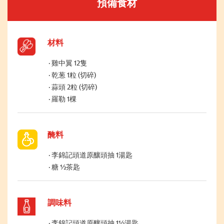
預備食材
材料
雞中翼 12隻
乾葱 1粒 (切碎)
蒜頭 2粒 (切碎)
羅勒 1棵
醃料
李錦記頭道原釀頭抽 1湯匙
糖 ½茶匙
調味料
李錦記頭道原釀頭抽 1½湯匙