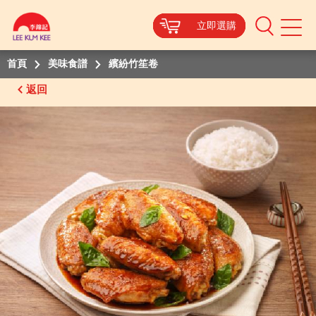
立即選購
立即選購
立即選購
立即選購
Mobile
Menu
首頁
美味食譜
繽紛竹笙卷
返回