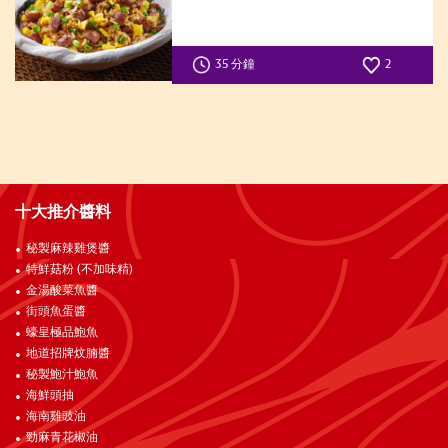
35 分鐘
2
十大推介醬料
秘製麻辣雞煲醬
特鮮菇粉 (不加味精)
金湯酸菜魚醬
街頭魚蛋醬
蠔皇極品鮑魚
地道招牌炆腩醬
秘製鮑汁鮑魚
海鮮頭抽
海南雞豉油
勁麻青花椒油