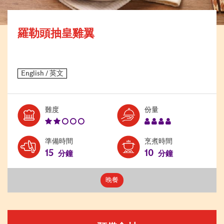
羅勒頭抽皇雞翼
Level:
Serves:
難度
份量
2
4
準備時間
烹煮時間
15
10
分鐘
分鐘
晚餐