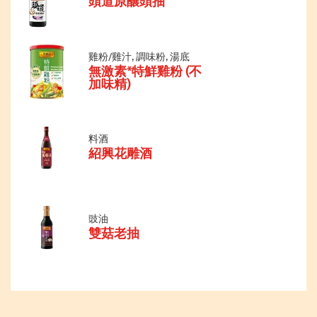
頭道原釀頭抽
雞粉/雞汁, 調味粉, 湯底
無激素*特鮮雞粉 (不
加味精)
料酒
紹興花雕酒
豉油
雙菇老抽