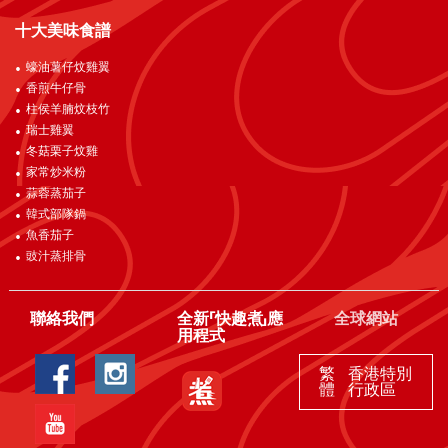
十大美味食譜
蠔油薯仔炆雞翼
香煎牛仔骨
柱侯羊腩炆枝竹
瑞士雞翼
冬菇栗子炆雞
家常炒米粉
蒜蓉蒸茄子
韓式部隊鍋
魚香茄子
豉汁蒸排骨
聯絡我們
全新「快趣煮」應
全球網站
用程式
繁
香港特別
體
行政區