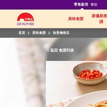
零售家用
餐飲
家傭易煮
美味食譜
譜
首頁
美味食譜
魚香燴南瓜
返回