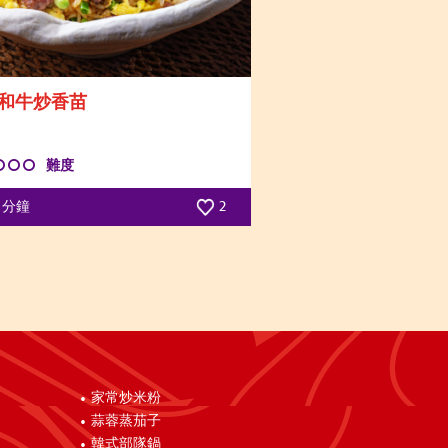
和牛炒香苗
難度
5 分鐘
2
家常炒米粉
蒜蓉蒸茄子
韓式部隊鍋