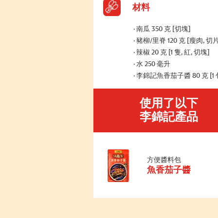
材料
南瓜 350 克 [切塊]
豬柳/里脊 120 克 [瘦肉, 切片
辣椒 20 克 [1 隻, 紅, 切塊]
水 250 毫升
李錦記魚香茄子醬 80 克 [1 
使用了以下
李錦記產品
方便醬料包
魚香茄子醬