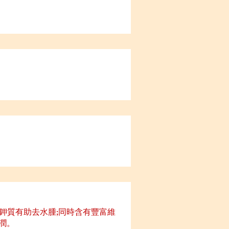
鉀質有助去水腫;同時含有豐富維
潤。