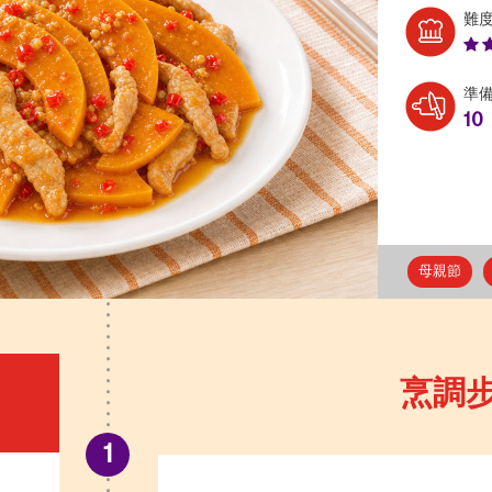
難
準
10
母親節
烹調