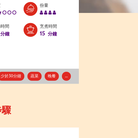
Level:
Serves:
度
份量
2
4
備時間
烹煮時間
15
分鐘
分鐘
少於30分鐘
蔬菜
晚餐
...
步驟