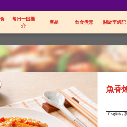
食
每日一餸推
產品
飲食煮意
關於李錦記
介
魚香