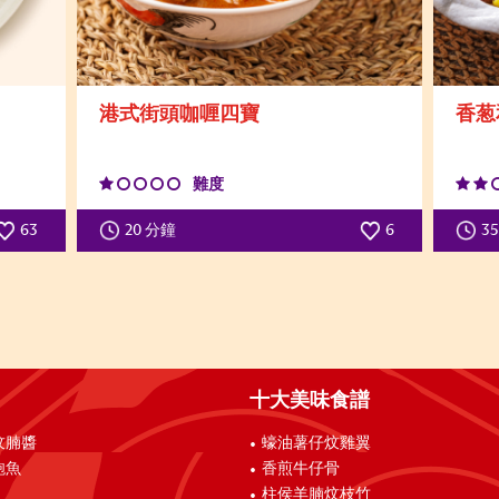
港式街頭咖喱四寶
香葱
難度
63
20 分鐘
6
3
十大美味食譜
炆腩醬
蠔油薯仔炆雞翼
鮑魚
香煎牛仔骨
柱侯羊腩炆枝竹