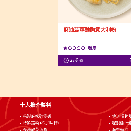
麻油蒜蓉雞胸意大利粉
難度
25 分鐘
十大推介醬料
秘製麻辣雞煲醬
地道招牌
特鮮菇粉 (不加味精)
秘製鮑汁
金湯酸菜魚醬
海鮮頭抽