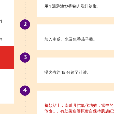
用 1 湯匙油炒香豬肉及紅辣椒。
]
加入南瓜、水及魚香茄子醬。
包]
慢火煮約 15 分鐘至汁濃。
養顏貼士：南瓜具抗氧化功效，當中的
他命C， 有助製造膠原蛋白保持肌膚紅