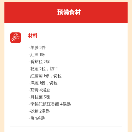
預備食材
材料
羊膝 2件
紅酒 1杯
番茄粒 2罐
乾蔥 2粒，切半
紅蘿蔔 1條，切粒
洋蔥 1個，切粒
茄膏 4湯匙
月桂葉 3塊
李錦記鎮江香醋 4湯匙
砂糖 2湯匙
鹽 1茶匙